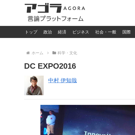
トップ
政治
経済
ビジネス
社会・一般
国際
ホーム
科学・文化
DC EXPO2016
中村 伊知哉