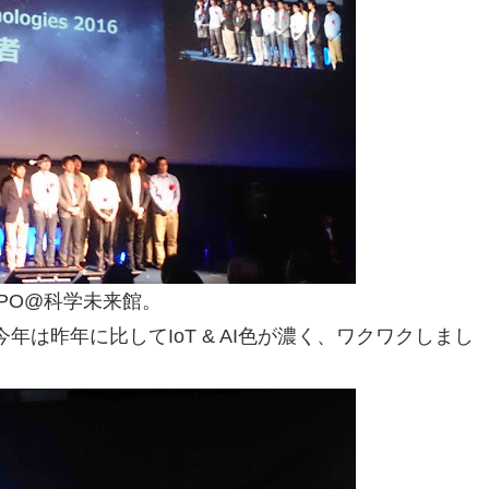
DC EXPO@科学未来館。
は昨年に比してIoT & AI色が濃く、ワクワクしまし