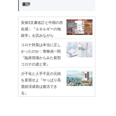
書評
安保3文書改訂と中国の存
在感：『エネルギーの地
政学』を読みながら
コロナ対策は本当に正し
かったのか：青柳貞一郎
『臨床現場からみた新型
コロナの虚と実』
少子化と人手不足の元凶
を直視せよ『やっぱり高
度経済成長は復活でき
る』