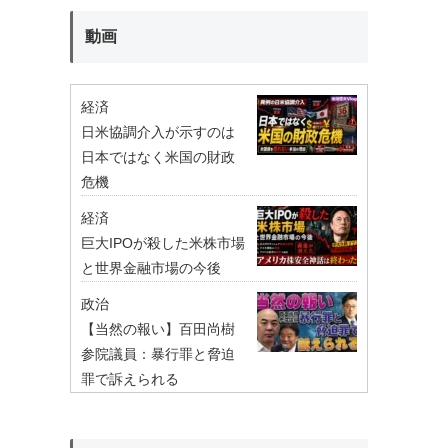
動画
経済
日米協調介入が示すのは
日本ではなく米国の財政
危機
経済
巨大IPOが殺した米株市場
と世界金融市場の今後
政治
【当然の報い】百田尚樹
参院議員：暴行罪と脅迫
罪で訴えられる