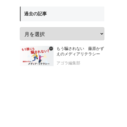
過去の記事
もう騙されない 藤原かず
えのメディアリテラシー
アゴラ編集部