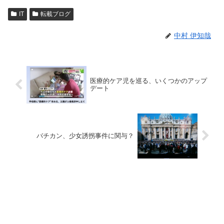
IT
転載ブログ
中村 伊知哉
医療的ケア児を巡る、いくつかのアップ
デート
バチカン、少女誘拐事件に関与？