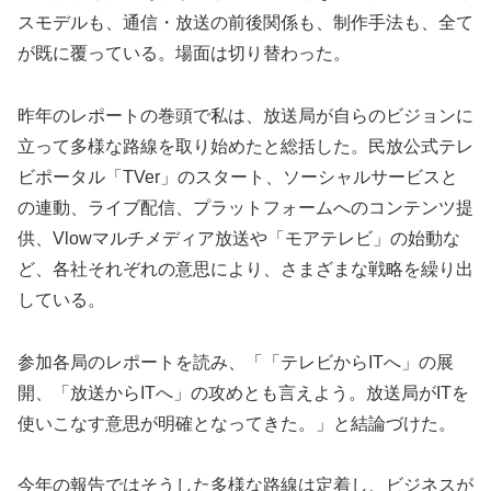
スモデルも、通信・放送の前後関係も、制作手法も、全て
が既に覆っている。場面は切り替わった。
昨年のレポートの巻頭で私は、放送局が自らのビジョンに
立って多様な路線を取り始めたと総括した。民放公式テレ
ビポータル「TVer」のスタート、ソーシャルサービスと
の連動、ライブ配信、プラットフォームへのコンテンツ提
供、Vlowマルチメディア放送や「モアテレビ」の始動な
ど、各社それぞれの意思により、さまざまな戦略を繰り出
している。
参加各局のレポートを読み、「「テレビからITへ」の展
開、「放送からITへ」の攻めとも言えよう。放送局がITを
使いこなす意思が明確となってきた。」と結論づけた。
今年の報告ではそうした多様な路線は定着し、ビジネスが