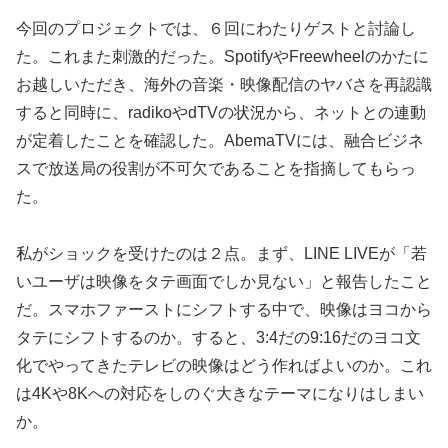
今回のプロジェクトでは、６回にわたりゲストと討論し
た。これまた刺激的だった。SpotifyやFreewheelのかたに
お越しいただき、海外の音楽・映像配信のヤバさを再認識
すると同時に、radikoやdTVの状況から、ネットとの連動
が定着したことを確認した。AbemaTVには、融合ビジネ
スで放送局の役割が不可欠であることを指摘してもらっ
た。
私がショックを受けたのは２点。まず、LINE LIVEが「若
いユーザは映像をタテ画面でしか見ない」と報告したこと
だ。スマホファーストにシフトする中で、映像はヨコから
タテにシフトするのか。すると、3:4だの9:16だのヨコ文
化でやってきたテレビの映像はどう作ればよいのか。これ
は4Kや8Kへの対応をしのぐ大きなテーマになりはしまい
か。