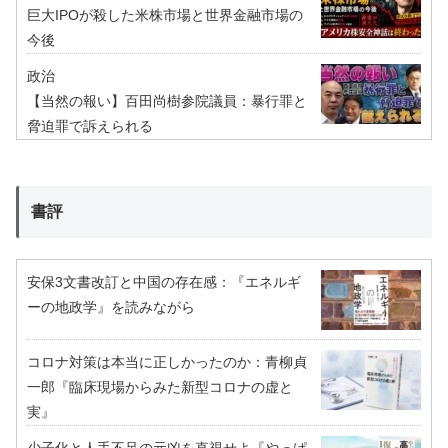
巨大IPOが殺した米株市場と世界金融市場の
今後
政治
【当然の報い】百田尚樹参院議員：暴行罪と
脅迫罪で訴えられる
書評
安保3文書改訂と中国の存在感：『エネルギ
ーの地政学』を読みながら
コロナ対策は本当に正しかったのか：青柳貞
一郎『臨床現場からみた新型コロナの虚と
実』
少子化と人手不足の元凶を直視せよ『やっぱ