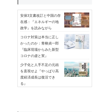
安保3文書改訂と中国の存
在感：『エネルギーの地
政学』を読みながら
コロナ対策は本当に正し
かったのか：青柳貞一郎
『臨床現場からみた新型
コロナの虚と実』
少子化と人手不足の元凶
を直視せよ『やっぱり高
度経済成長は復活でき
る』