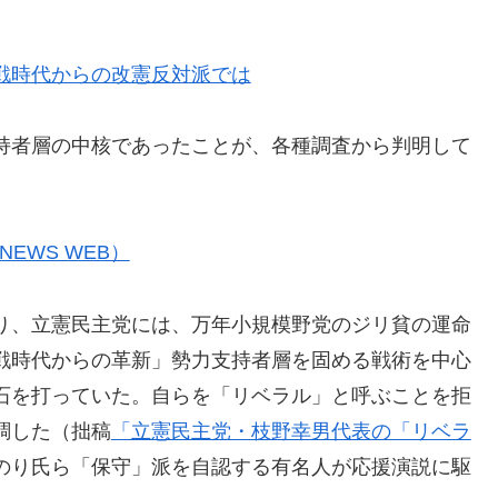
戦時代からの改憲反対派では
持者層の中核であったことが、各種調査から判明して
EWS WEB）
り、立憲民主党には、万年小規模野党のジリ貧の運命
戦時代からの革新」勢力支持者層を固める戦術を中心
石を打っていた。自らを「リベラル」と呼ぶことを拒
調した（拙稿
「立憲民主党・枝野幸男代表の「リベラ
のり氏ら「保守」派を自認する有名人が応援演説に駆