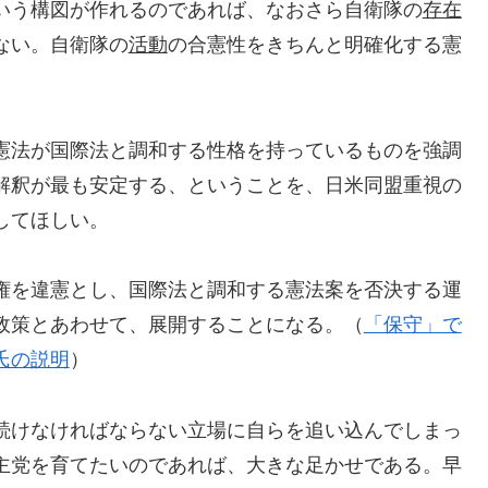
いう構図が作れるのであれば、なおさら自衛隊の
存在
ない。自衛隊の
活動
の合憲性をきちんと明確化する憲
憲法が国際法と調和する性格を持っているものを強調
解釈が最も安定する、ということを、日米同盟重視の
してほしい。
権を違憲とし、国際法と調和する憲法案を否決する運
政策とあわせて、展開することになる。（
「保守」で
氏の説明
）
続けなければならない立場に自らを追い込んでしまっ
主党を育てたいのであれば、大きな足かせである。早