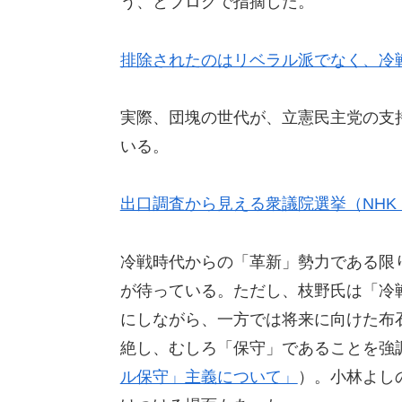
う、とブログで指摘した。
排除されたのはリベラル派でなく、冷
実際、団塊の世代が、立憲民主党の支
いる。
出口調査から見える衆議院選挙（NHK N
冷戦時代からの「革新」勢力である限
が待っている。ただし、枝野氏は「冷
にしながら、一方では将来に向けた布
絶し、むしろ「保守」であることを強
ル保守」主義について」
）。小林よし