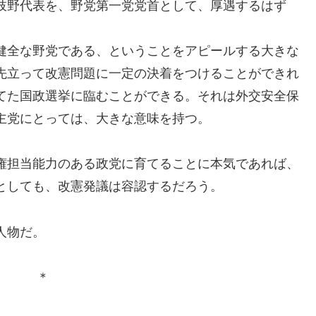
枝野代表を、野党第一党党首として、厚遇するはず
健全な野党である、ということをアピールする大きな
先立って改憲問題に一定の決着をつけることができれ
てた国政選挙に臨むことができる。それは外交安全保
主党にとっては、大きな意味を持つ。
権担当能力のある政党に育てることに本気であれば、
としても、改憲発議は容認するだろう。
人物だ。
＊