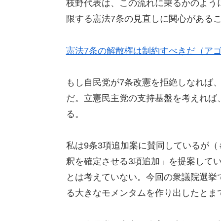
枝野代表は、この流れに乗るかのよう
限する憲法7条の見直しに関心がある
憲法7条の解散権は制約すべきだ（ア
もし自民党が7条改憲を拒絶しなれば
だ。立憲民主党の支持基盤を考えれば
る。
私は9条3項追加案に賛同しているが（
釈を確定させる3項追加」を提案して
とは考えていない。今回の衆議院選挙
る大きなモメンタムを作り出したとま