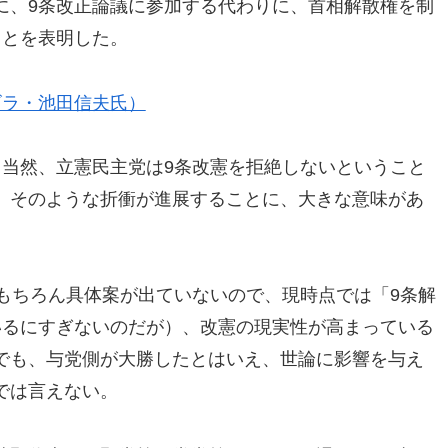
に、9条改正論議に参加する代わりに、首相解散権を制
ことを表明した。
ゴラ・池田信夫氏）
、当然、立憲民主党は9条改憲を拒絶しないということ
、そのような折衝が進展することに、大きな意味があ
もちろん具体案が出ていないので、現時点では「9条解
いるにすぎないのだが）、改憲の現実性が高まっている
でも、与党側が大勝したとはいえ、世論に影響を与え
では言えない。