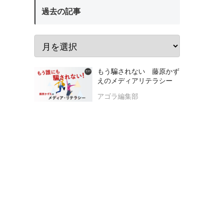
過去の記事
もう騙されない 藤原かず
えのメディアリテラシー
アゴラ編集部