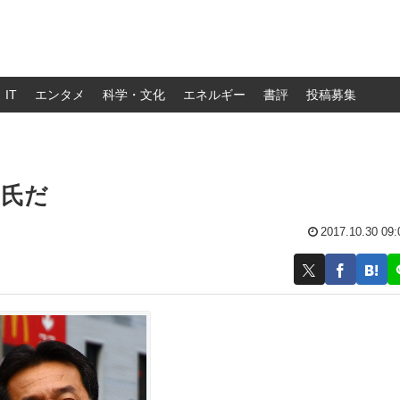
IT
エンタメ
科学・文化
エネルギー
書評
投稿募集
男氏だ
2017.10.30 09: