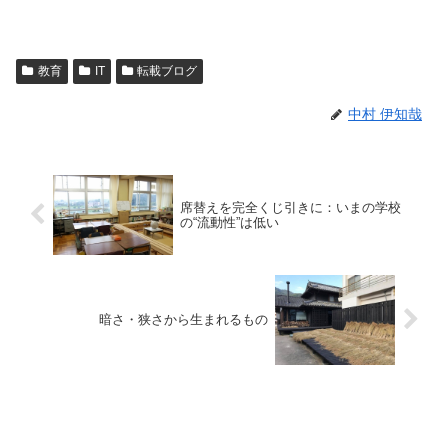
教育
IT
転載ブログ
中村 伊知哉
席替えを完全くじ引きに：いまの学校
の“流動性”は低い
暗さ・狭さから生まれるもの