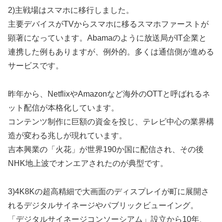
2)主戦場はスマホに移行しました。
主要デバイスがTVからスマホに移るスマホファーストが
顕著になっています。Abamaのように放送局がIT企業と
連携した例もありますが、例外的。多くは通信側が進める
サービスです。
昨年から、NetflixやAmazonなど海外のOTTと呼ばれるネ
ット配信が本格化しています。
コンテンツ制作に巨額の資金を投じ、テレビ中心の業界構
造が変わる兆しが現れています。
吉本興業の「火花」が世界190か国に配信され、その後
NHK地上波でオンエアされたのが典型です。
3)4K8Kの超高精細で大画面のディスプレイが町に展開さ
れるデジタルサイネージやパブリックビューイング。
「デジタルサイネージコンソーシアム」設立から10年、