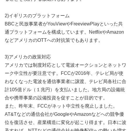
2)イギリスのプラットフォーム
BBCと民放事業者がYouViewやFreeviewPlayといった共
通プラットフォームを構成しています。NetflixやAmazon
などアメリカのOTTへの対抗策でもあります。
3)アメリカの政策対応
アメリカでは制度対応として電波オークションとネットワ
ーク中立性が要注意です。FCCが2016年、テレビ局が使
わなくなった電波を通信事業者に譲渡、テレビ局各社に合
計105億ドル（１兆円）を支払いました。地方局の設備統
合や携帯事業の設備投資を促すことが目的です。
また、昨年末、FCCがネット中立性を廃止しました。
AT&Tなどの通信会社がGoogleやAmazonなどへの競争優
位を復活させ、産業構造に変化が起こり得ます。日本に波
及すれば、NTTなどの通信会社が映像配信への勢いを増す