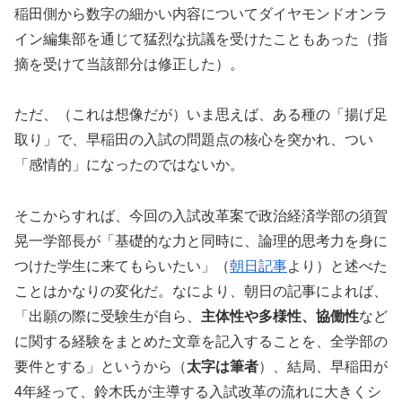
稲田側から数字の細かい内容についてダイヤモンドオンラ
イン編集部を通じて猛烈な抗議を受けたこともあった（指
摘を受けて当該部分は修正した）。
ただ、（これは想像だが）いま思えば、ある種の「揚げ足
取り」で、早稲田の入試の問題点の核心を突かれ、つい
「感情的」になったのではないか。
そこからすれば、今回の入試改革案で政治経済学部の須賀
晃一学部長が「基礎的な力と同時に、論理的思考力を身に
つけた学生に来てもらいたい」（
朝日記事
より）と述べた
ことはかなりの変化だ。なにより、朝日の記事によれば、
「出願の際に受験生が自ら、
主体性や多様性、協働性
など
に関する経験をまとめた文章を記入することを、全学部の
要件とする」というから（
太字は筆者
）、結局、早稲田が
4年経って、鈴木氏が主導する入試改革の流れに大きくシ