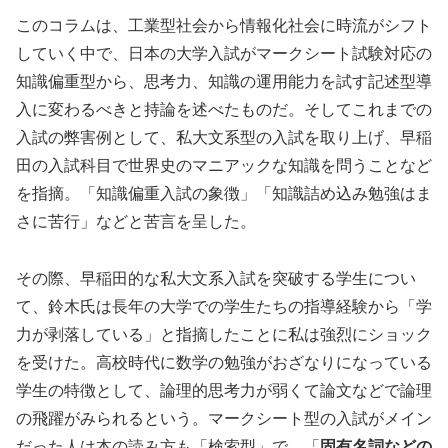
このコラムは、工業型社会から情報化社会に時流がシフト
していく中で、日本の大学入試がマークシート試験対応の
知識偏重型から、思考力、知識の運用能力を試す記述型導
入に変わるべきと持論を述べたものだ。そしてこれまでの
入試の弊害例として、私大文系型の入試を取り上げ、早稲
田の入試科目で世界史のマニアックな知識を問うことなど
を指摘。「知識偏重入試の象徴」「知識詰め込み勉強はま
さに苦行」などと苦言を呈した。
その際、早稲田的な私大文系入試を突破する学生につい
て、鈴木氏は長年の大学での学生たちの指導経験から「学
力が剥落している」と指摘したことに私は強烈にショック
を受けた。高校時代に数学の勉強がおざなりになっている
学生の特徴として、論理的思考力が弱くて論文などで論理
の飛躍がみられるという。マークシート型の入試がメイン
だった人は本の読み方も「検索型」で、「
固有名詞などの