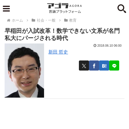
ホーム
社会・一般
教育
早稲田が入試改革！数学できない文系が名門
私大にパージされる時代
2018.06.10 06:00
新田 哲史