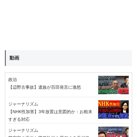
動画
政治
【辺野古事故】遺族が百田発言に激怒
ジャーナリズム
【NHK性加害】3年放置は意図的か：お粗末
すぎる対応
ジャーナリズム