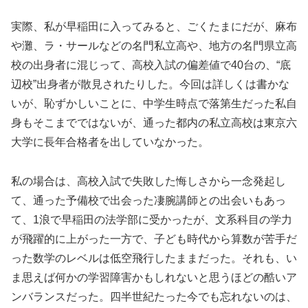
実際、私が早稲田に入ってみると、ごくたまにだが、麻布
や灘、ラ・サールなどの名門私立高や、地方の名門県立高
校の出身者に混じって、高校入試の偏差値で40台の、“底
辺校”出身者が散見されたりした。今回は詳しくは書かな
いが、恥ずかしいことに、中学生時点で落第生だった私自
身もそこまでではないが、通った都内の私立高校は東京六
大学に長年合格者を出していなかった。
私の場合は、高校入試で失敗した悔しさから一念発起し
て、通った予備校で出会った凄腕講師との出会いもあっ
て、1浪で早稲田の法学部に受かったが、文系科目の学力
が飛躍的に上がった一方で、子ども時代から算数が苦手だ
った数学のレベルは低空飛行したままだった。それも、い
ま思えば何かの学習障害かもしれないと思うほどの酷いア
ンバランスだった。四半世紀たった今でも忘れないのは、