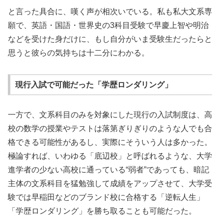
と言った具合に、嘆く声が相次いでいる。私も私大文系専
願で、英語・国語・世界史の3科目受験で早慶上智や明治
などを受けた身だけに、もし自分がいま受験生だったらと
思うと彼らの気持ちは十二分にわかる。
現行入試で可能だった「学歴ロンダリング」
一方で、文系科目のみを対象にした現行の入試制度は、高
校の数学の授業やテストは落第ぎりぎりのような人でも合
格できる可能性があるし、実際にそういう人は多かった。
極論すれば、いわゆる「底辺校」と呼ばれるような、大学
進学者の少ない高校に通っている“弱者”であっても、暗記
主体の文系科目を猛勉強して成績をアップさせて、大学受
験では早稲田などのブランド校に合格する「逆転人生」
「学歴ロンダリング」を勝ち取ることも可能だった。