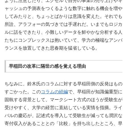
ように注意したり、エクセルで自分の事業の売り上げやキ
ャッシュの予測表をつくるような数字に触れる機会を増や
してみたりと、ちょっとばかりは意識を変えた。それでも
所詮、アラフォーの気づきでは手遅れだ。いまでもロジカ
ルに話をできたり、小難しいデータを鮮やかな分析する人
たちにコンプレックスは抱いていて、学力の極端なアンバ
ランスを放置してきた思春期を猛省している。
早稲田の改革に隔世の感を覚える理由
ちなみに、鈴木氏のコラムに対する早稲田側の反発はもの
すごかった。この
コラムの続編
で、早稲田が知識偏重型に
固執する背景として、マークシート方式のほうが受験生が
受けやすく、大学の経営に直結している実情を指摘。ライ
バルの慶応が、記述式を導入して受験生が減っても潤沢な
寄付収入があることとの「比較」を持ち出したところ、早