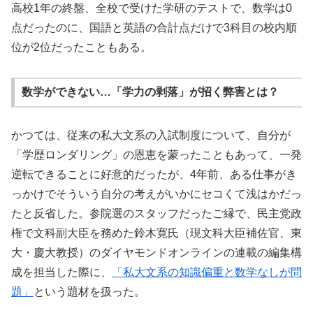
高校1年の終盤、全校で受けた学研のテストで、数学は0
点だったのに、国語と英語の合計点だけで3科目の校内順
位が2位だったこともある。
数学ができない…「学力の剥落」が招く弊害とは？
かつては、従来の私大文系の入試制度について、自分が
「学歴ロンダリング」の恩恵を蒙ったこともあって、一発
逆転できることに好意的だったが、4年前、ある仕事がき
っかけでそういう自分の考えがいかにセコくて浅はかだっ
たと反省した。参院選のスタッフだったご縁で、民主党政
権で文科副大臣を務めた鈴木寛氏（現文科大臣補佐官、東
大・慶大教授）のダイヤモンドオンラインの連載の編集構
成を担当した際に、
「私大文系の知識偏重と数学なしが問
題」
という題材を扱った。