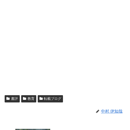
書評
教育
転載ブログ
中村 伊知哉