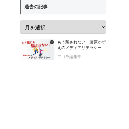
過去の記事
もう騙されない 藤原かず
えのメディアリテラシー
アゴラ編集部