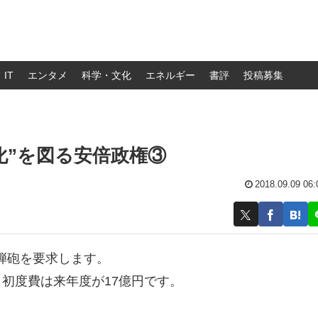
IT
エンタメ
科学・文化
エネルギー
書評
投稿募集
化”を図る安倍政権③
2018.09.09 06:
弾砲を要求します。
円、初度費は来年度が17億円です。