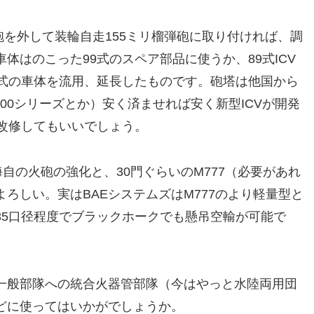
主砲を外して装輪自走155ミリ榴弾砲に取り付ければ、調
体はのこった99式のスペア部品に使うか、89式ICV
9式の車体を流用、延長したものです。砲塔は他国から
3000シリーズとか）安く済ませれば安く新型ICVが開発
を改修してもいいでしょう。
自の火砲の強化と、30門ぐらいのM777（必要があれ
ろしい。実はBAEシステムズはM777のより軽量型と
35口径程度でブラックホークでも懸吊空輸が可能で
一般部隊への統合火器管部隊（今はやっと水陸両用団
どに使ってはいかがでしょうか。