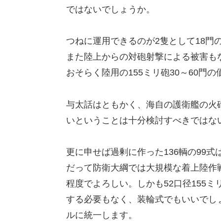
ではないでしょうか。
つねに運用できるのが2隻として18門
また陸上からの対砲射撃による被害も
おそらく陸用の155ミリ砲30～60門
与太話はともかく、海自の護衛艦の火砲
いということは十分検討すべきではな
更に申せば過剰に作った136輌の99
だって防衛大綱では大規模な着上陸作
程度でよろしい。しかも52口径155
する必要もなく、装輪式でもいいでし
ルに統一します。