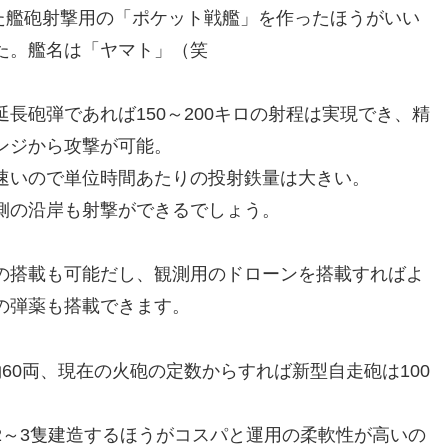
した艦砲射撃用の「ポケット戦艦」を作ったほうがいい
た。艦名は「ヤマト」（笑
長砲弾であれば150～200キロの射程は実現でき、精
ンジから攻撃が可能。
速いので単位時間あたりの投射鉄量は大きい。
側の沿岸も射撃ができるでしょう。
の搭載も可能だし、観測用のドローンを搭載すればよ
の弾薬も搭載できます。
が約60両、現在の火砲の定数からすれば新型自走砲は100
2～3隻建造するほうがコスパと運用の柔軟性が高いの