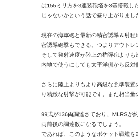
は155ミリ方を3連装砲塔を3基搭載
じゃないかという話で盛り上がりまし
現在の海軍砲と最新の精密誘導＆射程延
密誘導砲撃もできる。つまりアウトレ
そして発射速度が陸上の榴弾砲よりも
内地で使うにしても太平洋側から反対
さらに陸上よりもより高級な照準装置
り精緻な射撃が可能です。また相当量
99式が136両調達さており、MLRS
両前後の調達数になるでしょう。
であれば、このようなポケット戦艦を