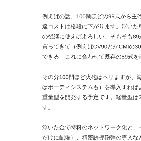
例えばの話、100輌ほどの99式から
達コストは格段に下がります。浮いた車
の後継に使えばよろしい。そもそも8
買ってきて（例えばCV90とかCMIの
できる。これに合わせて既存の89式
その分100門ほど火砲はヘリますが、海
ばポーティシステムも）を導入すればよ
重量型を開発する予定です。軽量型は
す。
浮いた金で特科のネットワーク化と、
だけに配備）、精密誘導砲弾の導入な