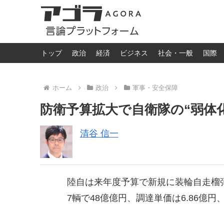
トップ
政治
経済
ビジネス
社会・一般
国際
ホーム
政治
軍事・安全保障
防衛予算拡大で自衛隊の“弱体
清谷 信一
陸自は来年度予算で新規に装輪自走榴
7輌で48億億円、調達単価は6.86億