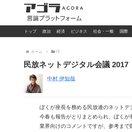
トップ
政治
経済
ビジネス
社会・一般
国際
ホーム
IT
民放ネットデジタル会議 2017
中村 伊知哉
ぼくが座長を務める民放連のネットデ
今春も報告がとりまとめられ、ぼくが
業界向けのコメントですが、参考まで