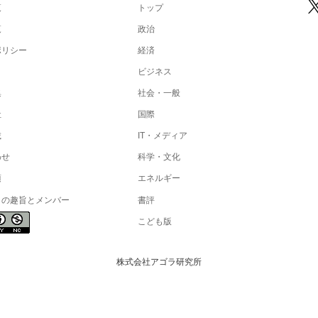
覧
トップ
覧
政治
ポリシー
経済
ビジネス
集
社会・一般
社
国際
載
IT・メディア
わせ
科学・文化
項
エネルギー
トの趣旨とメンバー
書評
こども版
株式会社アゴラ研究所