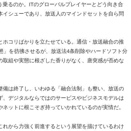
う乗るのか。ITのグローバルプレイヤーとどう向き合
本イシューであり、放送人のマインドセットを自ら問
とホコリばかりを立たせている。通信・放送融合の推
懇」を彷彿させるが、放送法4条削除やハードソフト分
の取組や実態に根ざした香りがなく、唐突感が否めな
整備は終了し、いわゆる「融合法制」も整い、放送の
ず、デジタルならではのサービスやビジネスモデルは
やネットに根こそぎ持っていかれているのが実情だ。
これから力強く前進するという展望を描けているわけ