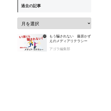
過去の記事
もう騙されない 藤原かず
えのメディアリテラシー
アゴラ編集部