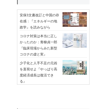
安保3文書改訂と中国の存
在感：『エネルギーの地
政学』を読みながら
コロナ対策は本当に正し
かったのか：青柳貞一郎
『臨床現場からみた新型
コロナの虚と実』
少子化と人手不足の元凶
を直視せよ『やっぱり高
度経済成長は復活でき
る』