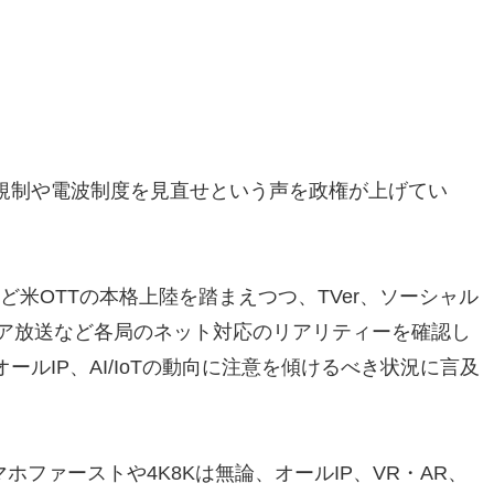
規制や電波制度を見直せという声を政権が上げてい
。
onなど米OTTの本格上陸を踏まえつつ、TVer、ソーシャル
ィア放送など各局のネット対応のリアリティーを確認し
ルIP、AI/IoTの動向に注意を傾けるべき状況に言及
スマホファーストや4K8Kは無論、オールIP、VR・AR、