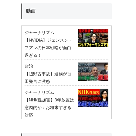
動画
ジャーナリズム
【NVIDIA】ジェンスン・
フアンの日本戦略が面白
過ぎる！
政治
【辺野古事故】遺族が百
田発言に激怒
ジャーナリズム
【NHK性加害】3年放置は
意図的か：お粗末すぎる
対応