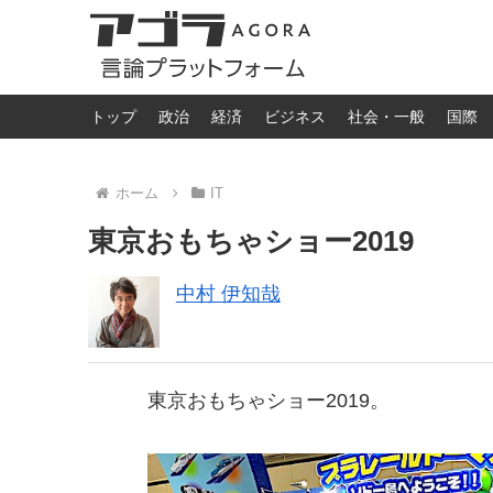
トップ
政治
経済
ビジネス
社会・一般
国際
ホーム
IT
東京おもちゃショー2019
中村 伊知哉
東京おもちゃショー2019。