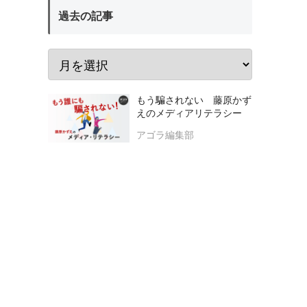
過去の記事
もう騙されない 藤原かず
えのメディアリテラシー
アゴラ編集部