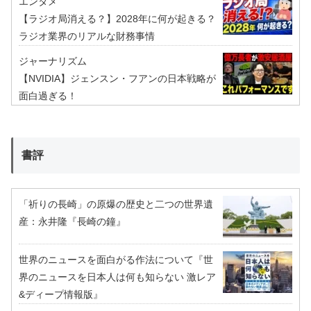
エンタメ
【ラジオ局消える？】2028年に何が起きる？
ラジオ業界のリアルな財務事情
ジャーナリズム
【NVIDIA】ジェンスン・フアンの日本戦略が
面白過ぎる！
書評
「祈りの長崎」の原爆の歴史と二つの世界遺
産：永井隆『長崎の鐘』
世界のニュースを面白がる作法について『世
界のニュースを日本人は何も知らない 激レア
&ディープ情報版』