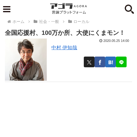
ホーム
社会・一般
ローカル
全国応援村、100万か所、大使にくまモン！
2020.05.25 14:00
中村 伊知哉