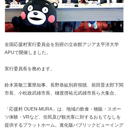
全国応援村実行委員会を別府の立命館アジア太平洋大学
APU
で開催しました。
実行委員長を務めます。
鈴木英敬三重県知事、長野恭紘別府視聴、前田晋太郎下関
市長、小松政武雄市長、樋渡啓祐元武雄市長ら大集合。
「応援村
OUEN-MURA
」は、地域の飲食・物販・スポー
ツ体験・
VR
など、住民及び観光客に対するおもてなしを
提供するプラットホーム。進化版パブリックビューイング