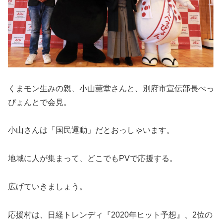
くまモン生みの親、小山薫堂さんと、別府市宣伝部長べっ
ぴょんとで会見。
小山さんは「国民運動」だとおっしゃいます。
地域に人が集まって、どこでも
PV
で応援する。
広げていきましょう。
応援村は、日経トレンディ『
2020
年ヒット予想』、
2
位の