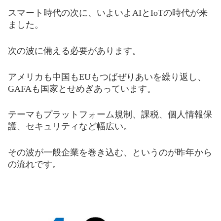
スマート時代の次に
、いよいよAIとIoTの時代が来
ました。
次の波に備える必要が
あります。
アメリカも中国もEUもつばぜりあい
を繰
り返し、
GAFAも国家とせめぎあっています。
テーマもプラットフォーム規制、課税、個人情報保
護、セキュリティなど幅広い。
その波が一般企業を巻き
込む
、というのが
昨年
から
の流れで
す
。