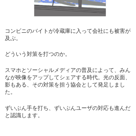
コンビニのバイトが冷蔵庫に入って
会
社にも被害が
及ぶ。
どういう
対
策を打つのか。
スマホとソーシャルメデ
ィ
アの普及によって、みん
なが映像をアップしてシェアする時代。光の反面、
影もある、その対策を担う協会として発足し
まし
た。
ずいぶん手を打ち、ず
いぶ
ん
ユーザ
の対応も進んだ
と認
識
します。