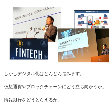
しかしデジタル
化
はどんどん進みま
す。
仮想通貨やブロックチェ
ーンにど
う立ち向かうか。
情報銀行
を
どうとらえるか。