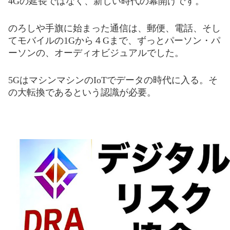
4Gの延長ではなく、新しい時代の幕開けです。
のろし
や
手旗
に始まった通信は、郵便、電話、そし
てモバイルの1Gから４Gまで、ずっとパーソン・パ
ーソンの、オ
ーデ
ィオビジュアルでした。
5GはマシンマシンのIoTでデータの時
代
に入る。そ
の大転換であるという
認
識が必要。