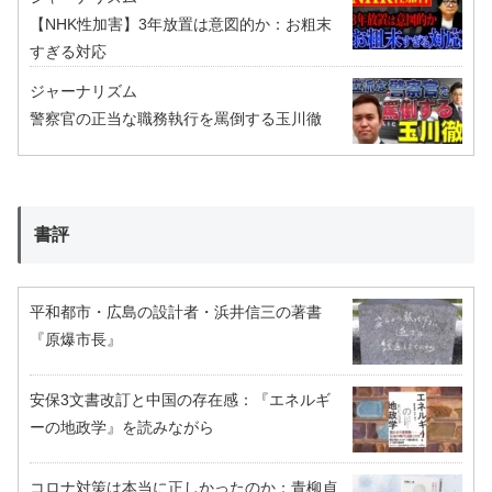
【NHK性加害】3年放置は意図的か：お粗末
すぎる対応
ジャーナリズム
警察官の正当な職務執行を罵倒する玉川徹
書評
平和都市・広島の設計者・浜井信三の著書
『原爆市長』
安保3文書改訂と中国の存在感：『エネルギ
ーの地政学』を読みながら
コロナ対策は本当に正しかったのか：青柳貞