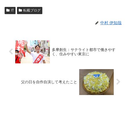
IT
転載ブログ
中村 伊知哉
多摩創生：サテライト都市で働きやす
く、住みやすい東京に
父の日を自作自演して考えたこと