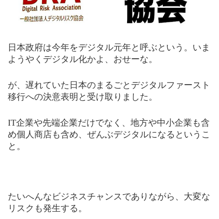
日本政府は今年をデジタル元年と呼ぶという。いま
ようやくデジタル化かよ、おせーな。
が、遅れていた日本のまるごと
デジ
タルファースト
移
行
へ
の決
意表明と受け取りま
し
た。
IT企
業
や先端企業だけでなく、地方や中小企業も含
め個人
商
店も含め、ぜんぶデジタルになるという
こ
と。
たいへんなビジネスチ
ャ
ンスであり
なが
ら、大変な
リスクも発生する。