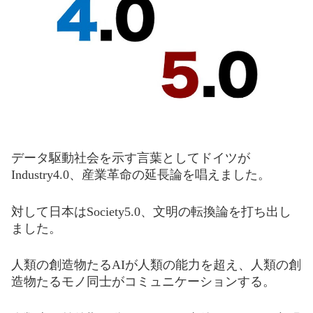
データ駆動社会を示す言葉としてドイ
ツ
が
Industry4.0、産業革命の延長論を唱えました。
対
して
日本は
S
ociety5.0、文明の転換論を打ち出し
ました。
人類の創造物
た
るA
Iが人類の能力を
超え、
人類の創
造物たるモノ同士がコミュニケーションする。