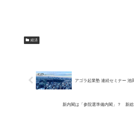
経済
アゴラ起業塾 連続セミナー 
新内閣は「参院選準備内閣」？ 新総務