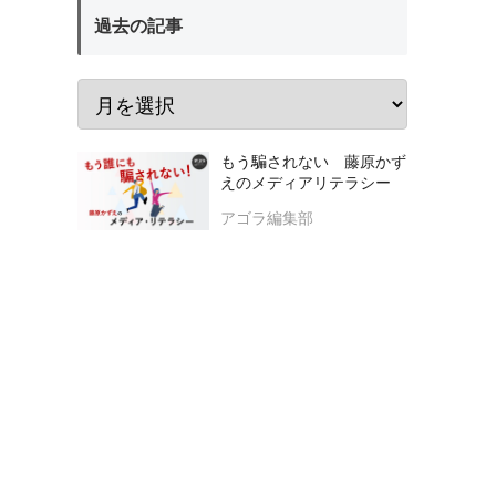
過去の記事
もう騙されない 藤原かず
えのメディアリテラシー
アゴラ編集部