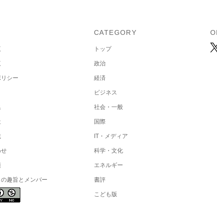
U
CATEGORY
O
覧
トップ
覧
政治
ポリシー
経済
ビジネス
集
社会・一般
社
国際
載
IT・メディア
わせ
科学・文化
項
エネルギー
トの趣旨とメンバー
書評
こども版