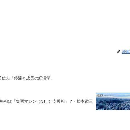
池尾
池田信夫「停滞と成長の経済学」
相は「集票マシン（NTT）支援相」？ - 松本徹三