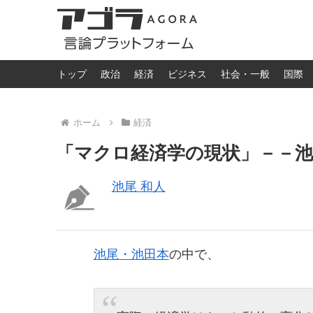
トップ
政治
経済
ビジネス
社会・一般
国際
ホーム
経済
「マクロ経済学の現状」－－池
池尾 和人
池尾・池田本
の中で、