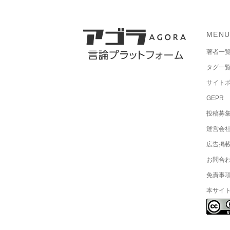
MEN
著者一
タグ一
サイト
GEPR
投稿募
運営会
広告掲
お問合
免責事
本サイ