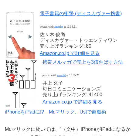
電子書籍の衝撃 (ディスカヴァー携書)
posted with
amazlet
at 10.05.21
佐々木 俊尚
ディスカヴァー・トゥエンティワン
売り上げランキング: 80
Amazon.co.jp で詳細を見る
携帯メルマガで売上を3倍伸ばす方法
posted with
amazlet
at 10.05.21
井上 久子
毎日コミュニケーションズ
売り上げランキング: 41400
Amazon.co.jp で詳細を見る
iPhoneをiPadに!? Mr.マリック、Ustで超魔術
Mr.マリックに於いては、”（文中）iPhoneがiPadになるか