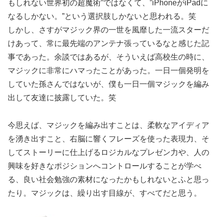
もしれない世界初の超魔術”ではなくて、”iPhoneがiPadに
なるしかない。”という選択肢しかないと思われる。笑
しかし、さすがマジック界の一世を風靡した一流スターだ
けあって、常に最先端のアンテナ張っているなと感じた記
事であった。余談ではあるが、そういえば高校生の時に、
マジックに非常にハマったことがあった。一日一個発明を
していた孫さんではないが、僕も一日一個マジックを編み
出して友達に披露していた。笑
今思えば、マジックを編み出すことは、柔軟なアイディア
を湧き出すこと、右脳に響くフレーズを使った表現力、そ
してストーリーに仕上げるロジカルなプレゼン力や、人の
興味を好きなポジションへコントロールすることが学べ
る、良い社会勉強の素材になったかもしれないとふと思っ
たり。マジックは、繰り出す目線が、すべてだと思う。