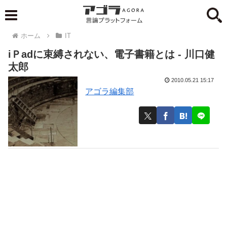
ホーム
IT
iＰadに束縛されない、電子書籍とは - 川口健
太郎
2010.05.21 15:17
アゴラ編集部