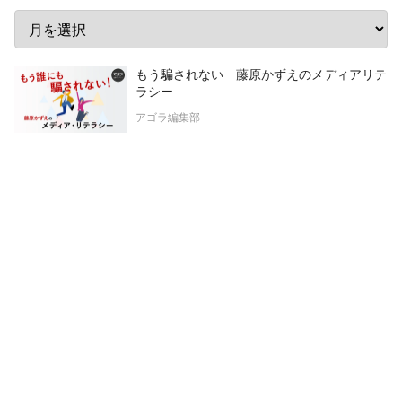
もう騙されない 藤原かずえのメディアリテ
ラシー
アゴラ編集部