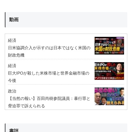
動画
経済
日米協調介入が示すのは日本ではなく米国の
財政危機
経済
巨大IPOが殺した米株市場と世界金融市場の
今後
政治
【当然の報い】百田尚樹参院議員：暴行罪と
脅迫罪で訴えられる
書評