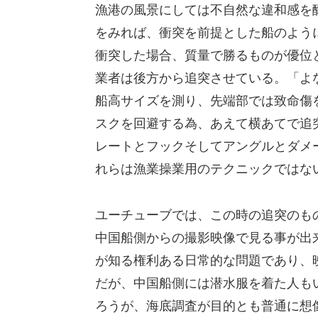
漁港の風景にしては不自然な違和感を
をみれば、衝突を前提とした船のよう
衝突した場合、質量で勝るものが優位
業者は後方から追突させている。「よ
船高サイズを測り、先端部では致命傷
スクを回避する為、あえて横あてで追
レートとフックそしてアングルとダメ
れらは漁業操業用のテクニックではな
ユーチューブでは、この時の追突のも
中国船側からの撮影映像で見る事が出
が知る権利ある日常的な問題であり、
だが、中国船側には潜水服を着た人も
ろうが、海底調査が目的とも普通に想像