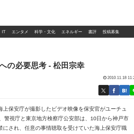
IT
エンタメ
科学・文化
エネルギー
書評
投稿募集
の必要思考 - 松田宗幸
2010.11.18 11:
海上保安庁が撮影したビデオ映像を保安官がユーチュ
日、警視庁と東京地方検察庁公安部は、10日から神戸市
禁にされ、任意の事情聴取を受けていた海上保安庁職