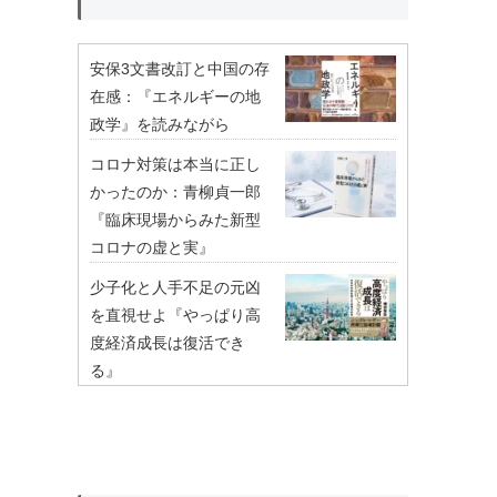
安保3文書改訂と中国の存
在感：『エネルギーの地
政学』を読みながら
コロナ対策は本当に正し
かったのか：青柳貞一郎
『臨床現場からみた新型
コロナの虚と実』
少子化と人手不足の元凶
を直視せよ『やっぱり高
度経済成長は復活でき
る』