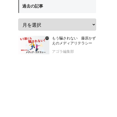
過去の記事
もう騙されない 藤原かず
えのメディアリテラシー
アゴラ編集部