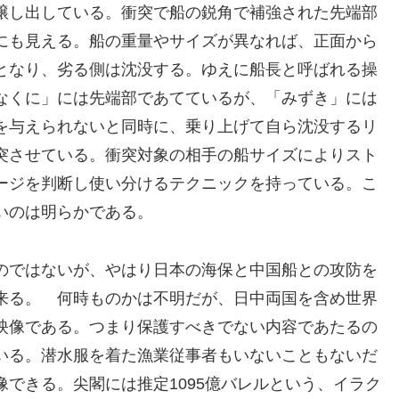
醸し出している。衝突で船の鋭角で補強された先端部
にも見える。船の重量やサイズが異なれば、正面から
となり、劣る側は沈没する。ゆえに船長と呼ばれる操
なくに」には先端部であてているが、「みずき」には
を与えられないと同時に、乗り上げて自ら沈没するリ
突させている。衝突対象の相手の船サイズによりスト
ージを判断し使い分けるテクニックを持っている。こ
いのは明らかである。
のではないが、やはり日本の海保と中国船との攻防を
来る。 何時ものかは不明だが、日中両国を含め世界
映像である。つまり保護すべきでない内容であたるの
いる。潜水服を着た漁業従事者もいないこともないだ
できる。尖閣には推定1095億バレルという、イラク