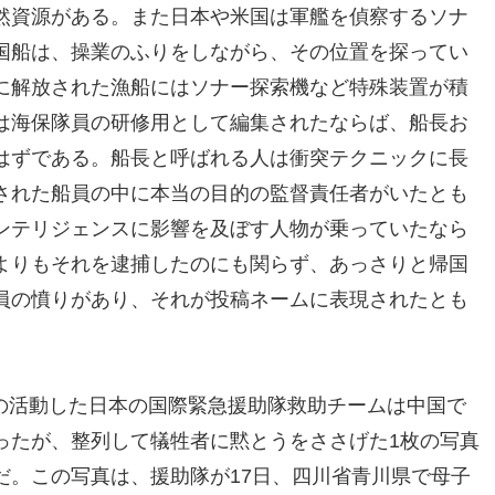
然資源がある。また日本や米国は軍艦を偵察するソナ
国船は、操業のふりをしながら、その位置を探ってい
に解放された漁船にはソナー探索機など特殊装置が積
は海保隊員の研修用として編集されたならば、船長お
はずである。船長と呼ばれる人は衝突テクニックに長
された船員の中に本当の目的の監督責任者がいたとも
ンテリジェンスに影響を及ぼす人物が乗っていたなら
よりもそれを逮捕したのにも関らず、あっさりと帰国
員の憤りがあり、それが投稿ネームに表現されたとも
地での活動した日本の国際緊急援助隊救助チームは中国で
ったが、整列して犠牲者に黙とうをささげた1枚の写真
だ。この写真は、援助隊が17日、四川省青川県で母子