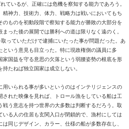
ばれているが、正確には危機を察知する能力であろう。
、精神力、技術力、体力、戦略力は戦いにおいてもち
そのものを初動段階で察知する能力が勝敗の大部分を
嵌まった後の展開では勝利への道は限りなく遠のく。
を取っていただけで逮捕にいたった事が問題だった。あ
たという意見も目立った。特に現政権側の議員に多
国家国益を守る意思の欠落という弱腰姿勢の根底を形
を持たねば独立国家は成立しない。
に用いられる事が多いというのはインテリジェンスの
開された映像を見れば、トロール漁をしている船は工
う戦う意志を持つ世界の大多数は判断するだろう。取
ている人の住居も玄関入口が閉鎖的で、漁村にしては
には同じデザイン、カラー、仕様の船が多数存在し、