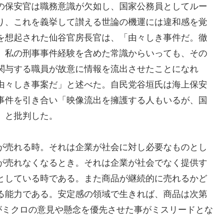
の保安官は職務意識が欠如し、国家公務員としてルー
り、これを義挙して讃える世論の機運には違和感を覚
を想起された仙谷官房長官は、「由々しき事件だ。徹
。私の刑事事件経験を含めた常識からいっても、その
関与する職員が故意に情報を流出させたことになれ
由々しき事案だ」と述べた。自民党谷垣氏は海上保安
事件を引き合い「映像流出を擁護する人もいるが、国
」と批判した。
が売れる時。それは企業が社会に対し必要なものとし
が売れなくなるとき。それは企業が社会でなく提供す
としている時である。また商品が継続的に売れるかど
る能力である。安定感の領域で生きれば、商品は次第
がミクロの意見や懸念を優先させた事がミスリードとな