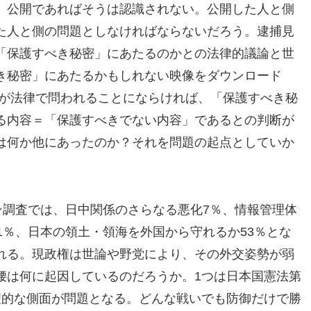
、公開であればそうは認識されない。公開した人と側
た人と側の問題としなければならないだろう。逮捕見
「保護すべき秘密」にあたるのかとの法律的議論と世
き秘密」にあたるかもしれない映像をダウンロード
れが法律で問われることにならければ、「保護すべき秘
る内容＝「保護すべきでない内容」であるとの判断が
は何か他にあったのか？それを問題の起点としていか
ン調査では、日中関係のさらなる悪化7％、情報管理体
1％、日本の領土・領海を外国から守れるか53％とな
れる。現政権は世論や野党により、その外交姿勢が弱
腰は何に起因しているのだろうか。1つは日本国憲法第
理的な側面が問題となる。どんな戦いでも防御だけで勝