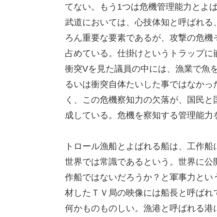
てない。もう1つは危機管理能力とよ
武道においては、心技体知と呼ばれる
ろん重要な要素であるが、攻撃の危機
占めている。仕掛けというトラップに
衝突Vを見た議員の中には、漁業で魚
るいは衝突自体たいした事ではなかっ
く、この危機察知力の欠落が、国民と
成している。危機を察知する管理能力
トロール漁船とよばれる船は、工作船
世界では常識であるという。世界に公
作船ではないだろうか？と軍事力とい
材したＴＶ局の映像には船長と呼ばれ
何かものものしい。漁港と呼ばれる港