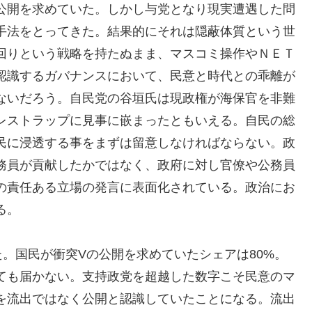
公開を求めていた。しかし与党となり現実遭遇した問
手法をとってきた。結果的にそれは隠蔽体質という世
回りという戦略を持たぬまま、マスコミ操作やＮＥＴ
認識するガバナンスにおいて、民意と時代との乖離が
ないだろう。自民党の谷垣氏は現政権が海保官を非難
レストラップに見事に嵌まったともいえる。自民の総
民に浸透する事をまずは留意しなければならない。政
務員が貢献したかではなく、政府に対し官僚や公務員
の責任ある立場の発言に表面化されている。政治にお
る。
。国民が衝突Vの公開を求めていたシェアは80%。
しても届かない。支持政党を超越した数字こそ民意のマ
を流出ではなく公開と認識していたことになる。流出