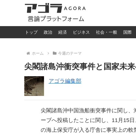
トップ
政治
経済
ビジネス
社会・一般
国際
ホーム
今週のテーマ
尖閣諸島沖衝突事件と国家未来へ
アゴラ編集部
尖閣諸島沖中国漁船衝突事件に関し、
ーブへ投稿したことに関し、11月15
の海上保安庁が入る庁舎に事実上の軟