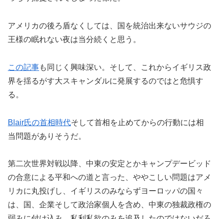
アメリカの後ろ盾なくしては、国を統治出来ないサウジの
王様の眠れない夜は当分続くと思う。
この記事
も同じく興味深い。そして、これからイギリス政
界を揺るがす大スキャンダルに発展するのではと危惧す
る。
Blair氏の首相時代
そして首相を止めてからの行動には相
当問題がありそうだ。
第二次世界対戦以降、中東の安定とかキャンプデービッド
の合意による平和への道と言った、ややこしい問題はアメ
リカに丸投げし、イギリスのみならずヨーロッパの国々
は、国、企業そして政治家個人を含め、中東の独裁政権の
弱みに付け込み、私利私欲のみを追及したのではないだろ