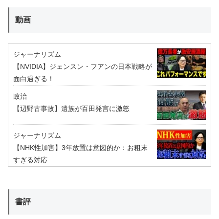
動画
ジャーナリズム
【NVIDIA】ジェンスン・フアンの日本戦略が
面白過ぎる！
政治
【辺野古事故】遺族が百田発言に激怒
ジャーナリズム
【NHK性加害】3年放置は意図的か：お粗末
すぎる対応
書評