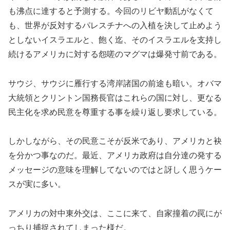
も沸点に達すると予測する。今回のリビヤ動乱がなくて
も、世界が反対するパレスチナへの入植を決して止めよう
としないイスラエルと、飽く迄、そのイスラエルを支持し
続けるアメリカに対する怨嗟のマグマは爆発寸前である。
サウジ、サウジに雁行する湾岸諸国の前途も暗い。オバマ
大統領とクリントン国務長官はこれらの国に対し、更なる
民主化を求め民意を尊重する事を繰り返し要求している。
しかしながら、その民意こそが反米であり、アメリカと袂
を分かつ事なのだ。最近、アメリカ政府は自分達の発する
メッセージの意味を理解してないのではと訝しく思うケー
スが実に多い。
アメリカの対中東外交は、ここに来て、自家撞着の罠にが
っちり捕捉されてしまった様だ。