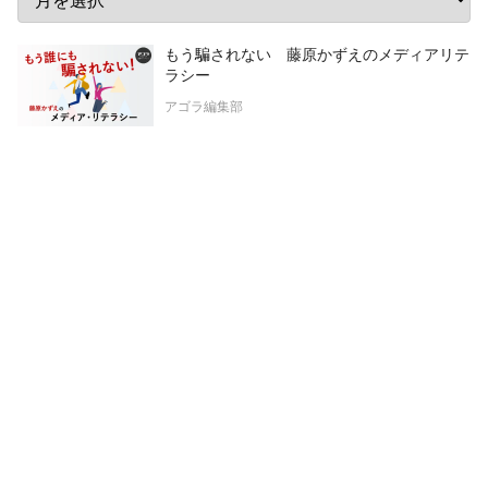
もう騙されない 藤原かずえのメディアリテ
ラシー
アゴラ編集部