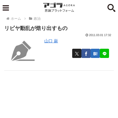
ホーム
政治
リビヤ動乱が焙り出すもの
2011.03.01 17:32
山口 巌