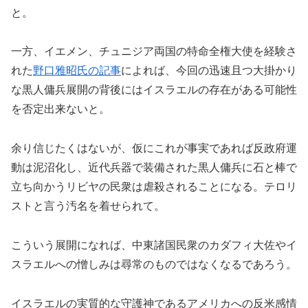
と。
一方、イエメン、チュニジア両国の特命全権大使を経験さ
れた
野口雅昭氏の記事
によれば、今回の迅速且つ大掛かり
な黒人傭兵展開の背後にはイスラエルの存在がある可能性
を否定出来ないと。
余り信じたくはないが、仮にこれが事実であれば反政府運
動は泥沼化し、近代兵器で装備された黒人傭兵に石と棒で
立ち向かうリビヤの民衆は虐殺されることになる。テロリ
ストと言う汚名を着せられて。
こういう展開になれば、中東諸国民衆のカダフィ大佐やイ
スラエルへの憎しみは尋常のものではなくなるであろう。
イスラエルの実質的な守護神であるアメリカへの反米感情