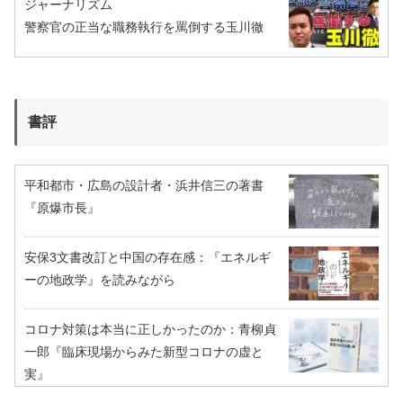
ジャーナリズム
警察官の正当な職務執行を罵倒する玉川徹
書評
平和都市・広島の設計者・浜井信三の著書
『原爆市長』
安保3文書改訂と中国の存在感：『エネルギ
ーの地政学』を読みながら
コロナ対策は本当に正しかったのか：青柳貞
一郎『臨床現場からみた新型コロナの虚と
実』