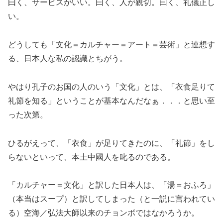
曰く、サービスがいい。曰く、人が親切。曰く、礼儀正し
い。
どうしても「文化＝カルチャー＝アート＝芸術」と連想す
る、日本人な私の認識とちがう。
やはり孔子のお国の人のいう「文化」とは、「衣食足りて
礼節を知る」ということが基本なんだなぁ．．．と思い至
った次第。
ひるがえって、「衣食」が足りてきたのに、「礼節」をし
らないといって、本土中國人を叱るのである。
「カルチャー＝文化」と訳した日本人は、「湯＝おふろ」
（本当はスープ）と訳してしまった（と一説に言われてい
る）空海／弘法大師以来のチョンボではなかろうか。