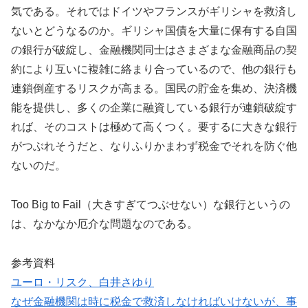
気である。それではドイツやフランスがギリシャを救済し
ないとどうなるのか。ギリシャ国債を大量に保有する自国
の銀行が破綻し、金融機関同士はさまざまな金融商品の契
約により互いに複雑に絡まり合っているので、他の銀行も
連鎖倒産するリスクが高まる。国民の貯金を集め、決済機
能を提供し、多くの企業に融資している銀行が連鎖破綻す
れば、そのコストは極めて高くつく。要するに大きな銀行
がつぶれそうだと、なりふりかまわず税金でそれを防ぐ他
ないのだ。
Too Big to Fail（大きすぎてつぶせない）な銀行というの
は、なかなか厄介な問題なのである。
参考資料
ユーロ・リスク、白井さゆり
なぜ金融機関は時に税金で救済しなければいけないが、事