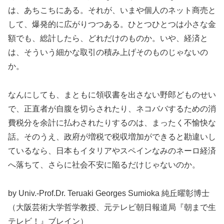
は、あちこちにある。それが、いまや個人のネット商売と
して、爆発的に広がりつつある。ひとつひとつは小さな金
額でも、総計したら、どれだけのものか。いや、経済と
は、そういう細かな取引の積み上げそのものじゃないの
か。
なんにしても、まともに領収書を出さない野郎どものせい
で、正直者が自腹を切らされたり、ネコババするための消
費税分を余計に払わされたりするのは、まったく不愉快な
話。そのうえ、政府が増税で税収増加ができると勘違いし
ているなら、日本もイタリアやスペインなみのネーロ経済
へ落ちて、さらに社会不安に陥るだけじゃないのか。
by Univ.-Prof.Dr. Teruaki Georges Sumioka 純丘曜彰博士
（大阪芸術大学哲学教授、元テレビ朝日報道局『朝まで生
テレビ！』ブレイン）