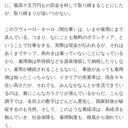
に、最高十五万円もの罰金を科して取り締まることにした
が、取り締まりが追いつかない。
このラヴォーロ・ネーロ（闇仕事）は、いまや雇用にまで
及んでいる。つまり、なにごとも無料のボランティア、と
いうことで仕事をする。実際は現金が払われるが、それは
あくまでチップ。表向きは雇っていないことになっている
から、雇用側は所得税などを源泉徴収して納税したりしな
い。雇用が継続されることもないし、事故があっても雇用
側は知ったこっちゃない。イタリアの失業率は、現在９％
近い高さだが、それでも、みんながなんとか生活できてい
るのは、裏にこんなカラクリが潜んでいるからだ。こんな
調子では、名目上の数字はどんどん悪化し、国家財政が破
綻するのも当然。そして、このような裏経済は、表経済を
蝕んでいき、社会保障も、雇用制度も、根底から崩れてい
く。