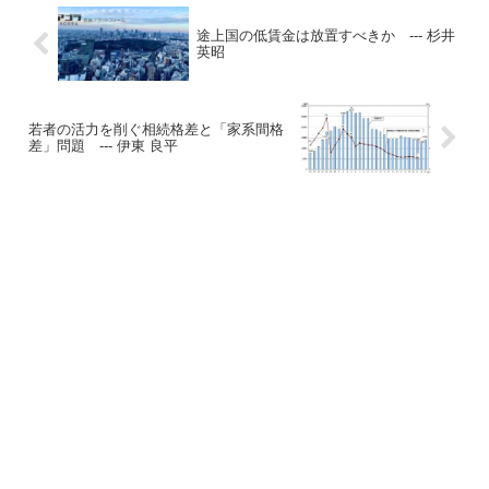
途上国の低賃金は放置すべきか --- 杉井
英昭
若者の活力を削ぐ相続格差と「家系間格
差」問題 --- 伊東 良平