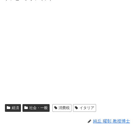
経済
社会・一般
消費税
イタリア
純丘 曜彰 教授博士