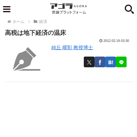
ホーム
経済
高税は地下経済の温床
2012.02.19 03:30
純丘 曜彰 教授博士