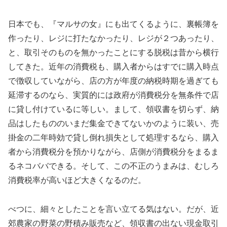
日本でも、『マルサの女』にも出てくるように、裏帳簿を
作ったり、レジに打たなかったり、レジが２つあったり、
と、取引そのものを無かったことにする脱税は昔から横行
してきた。近年の消費税も、購入者からはすでに購入時点
で徴収していながら、店の方が年度の納税時期を過ぎても
延滞するのなら、実質的には政府が消費税分を無条件で店
に貸し付けているに等しい。まして、領収書を切らず、納
品はしたもののいまだ集金できてないかのように装い、売
掛金の二年時効で貸し倒れ損失として処理するなら、購入
者から消費税分を預かりながら、店側が消費税分をまるま
るネコババできる。そして、この不正のうまみは、むしろ
消費税率が高いほど大きくなるのだ。
べつに、細々としたことを言い立てる気はない。だが、近
郊農家の野菜の野積み販売など、領収書の出ない現金取引