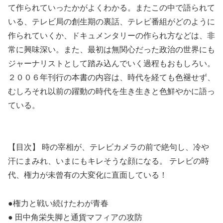
て作られていったかがよくわかる。またこの中で語られて
いる、テレビ局の創生期の裏話、テレビ番組がどのように
作られていくか、ドキュメンタリーの作られ方などは、非
常に興味深い。また、最初は無関心だった政治の世界にも
ジャーナリストとして踏み込んでいく過程もおもしろい。
２００６年刊行の本書の内容は、時代を経ても色褪せず、
むしろそれ以前の躍動の時代を生き生きと色鮮やかに語っ
ている。
【目次】 時の宰相が、テレビカメラの前で絶句し、冷や
汗にまみれ、いまにもキレそうな顔になる。 テレビの時
代、権力が未曾有の大変化に直面している！
●権力と戦い続けたわが青春
● 田中角栄失脚と通貨マフィアの攻防