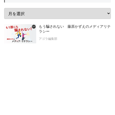
もう騙されない 藤原かずえのメディアリテ
ラシー
アゴラ編集部