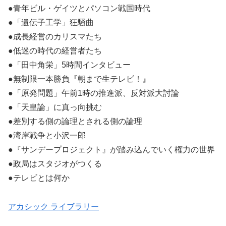
●青年ビル・ゲイツとパソコン戦国時代
●「遺伝子工学」狂騒曲
●成長経営のカリスマたち
●低迷の時代の経営者たち
●「田中角栄」5時間インタビュー
●無制限一本勝負『朝まで生テレビ！』
●「原発問題」午前1時の推進派、反対派大討論
●「天皇論」に真っ向挑む
●差別する側の論理とされる側の論理
●湾岸戦争と小沢一郎
●『サンデープロジェクト』が踏み込んでいく権力の世界
●政局はスタジオがつくる
●テレビとは何か
アカシック ライブラリー