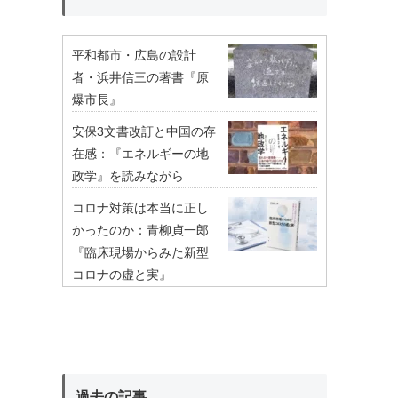
平和都市・広島の設計
者・浜井信三の著書『原
爆市長』
安保3文書改訂と中国の存
在感：『エネルギーの地
政学』を読みながら
コロナ対策は本当に正し
かったのか：青柳貞一郎
『臨床現場からみた新型
コロナの虚と実』
過去の記事