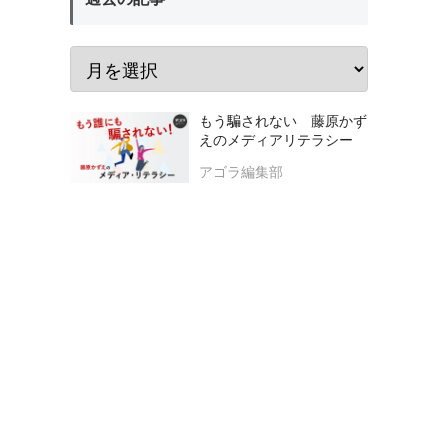
もう騙されない 藤原かず
えのメディアリテラシー
アゴラ編集部