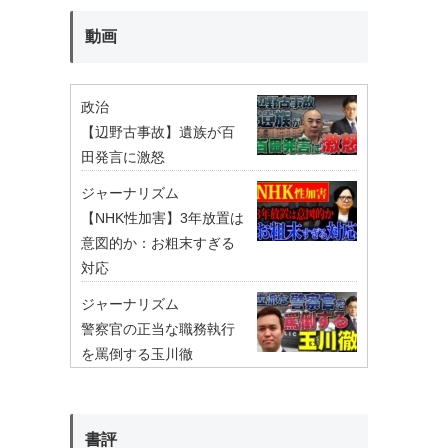
動画
政治
【辺野古事故】遺族が百
田発言に激怒
ジャーナリズム
【NHK性加害】3年放置は
意図的か：お粗末すぎる
対応
ジャーナリズム
警察官の正当な職務執行
を罵倒する玉川徹
書評