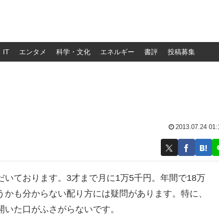
IT
エンタメ
科学・文化
エネルギー
書評
投稿募集
2013.07.24 01:
いております。3才まで月に1万5千円。年間で18万
うかも分からない配り方には疑問があります。特に、
開いた口がふさがらないです。