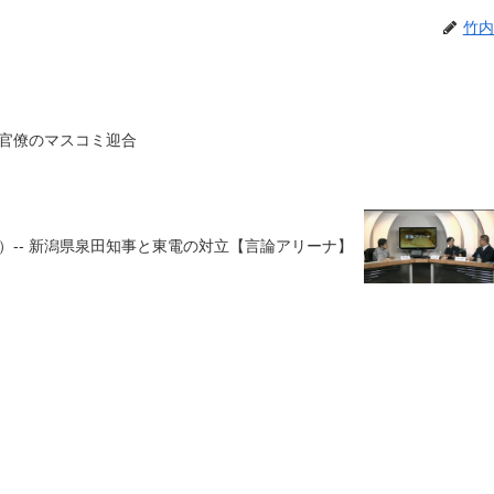
竹内
官僚のマスコミ迎合
）-- 新潟県泉田知事と東電の対立【言論アリーナ】