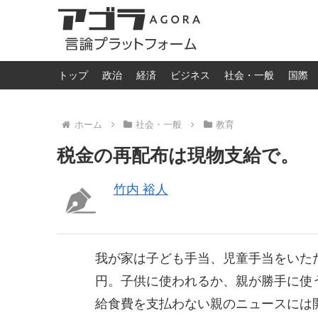
トップ
政治
経済
ビジネス
社会・一般
国際
ホーム
社会・一般
教育
税金の再配布は現物支給で。
竹内 裕人
我が家は子ども手当、児童手当をいただ
円。子供に使われるか、親が勝手に使
給食費を支払わない親のニュースには