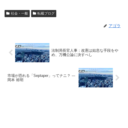
社会・一般
転載ブログ
アゴラ
法制局長官人事：改憲は姑息な手段をや
め、万機公論に決すべし
市場が恐れる「Septaper」ってナニ？ ---
岡本 裕明