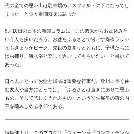
代の全ての思い出は駐車場のアスファルトの下になってし
まった」と少々自嘲気味に語った。
8月10日の日本の新聞コラムに「この週末からお盆休みと
いう人も多いだろう。お盆をふるさとで過ごす帰省ラッシ
ュもきょうがピーク。先祖の墓参りとともに、子供たちに
は虫捕り、海水浴と楽しく過ごしてもらいたい」と書いて
あった。
日本人にとってお盆と帰省は重要な行事だ。欧州に長く住
む友人や当方にとっては、「ふるさとは遠きにありて思ふ
もの、そして悲しくうたふもの」という室生犀星の詩の内
容を噛みしめる季節である。
編集部より：このブログは「ウィーン発『コンフィデンシ