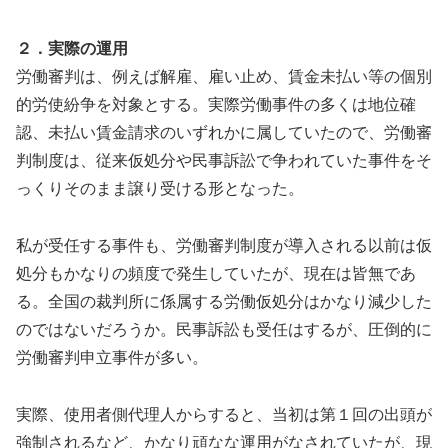
２．実際の運用
労働審判は、例えば解雇、雇い止め、賃金未払い等の個別
的労使紛争を対象とする。実際労働事件の多くは地位確
認、未払い賃金請求のいずれかに属していたので、労働審
判制度は、従来仮処分や民事訴訟で争われていた事件をそ
っくりそのまま譲り受ける形となった。
私が受任する事件も、労働審判制度が導入される以前は仮
処分もかなりの頻度で発生していたが、現在は皆無であ
る。全国の裁判所に係属する労働仮処分はかなり減少した
のではないだろうか。民事訴訟も受任はするが、圧倒的に
労働審判申立事件が多い。
実際、使用者側代理人からすると、当初は第１回の出頭が
強制されるなど、かなり頑なな運用がなされていたが、現