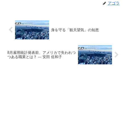
アゴラ
身を守る「観天望気」の知恵
8月雇用統計発表前、アメリカで失われつ
つある職業とは？ --- 安田 佐和子