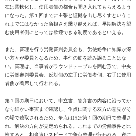
在は柔軟化し、使用者側の都合も聞き入れてもらえるよう
になった。第１回までに主張と証拠を出し尽くすというこ
れまでにはなかった負担さえ乗り越えれば、早期解決を望
む使用者側にとっては歓迎できる制度であるといえる。
また、審理を行う労働審判委員会も、労使紛争に知識が深
い方々が委員となるため、事件の筋を読み誤ることはな
い。審理は、当事者がラウンドテーブルを囲む形で、中央
に労働審判委員会、反対側の左手に労働者側、右手に使用
者側が着席して行われる。
第１回の期日において、申立書、答弁書の内容に沿ってか
なり細かい事実まで確認し、争点に関する双方の意見がそ
の場で聴取されるため、争点はほぼ第１回の期日で整理さ
れ、解決の方向が見定められる。これまでの労働事件と比
較すると、相当速いスピードで争点整理が行われる。逆に