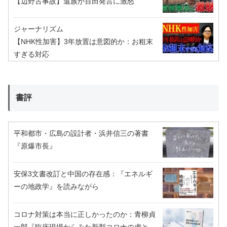
【辺野古事故】遺族が百田発言に激怒
ジャーナリズム
【NHK性加害】3年放置は意図的か：お粗末
すぎる対応
書評
平和都市・広島の設計者・浜井信三の著書
『原爆市長』
安保3文書改訂と中国の存在感：『エネルギ
ーの地政学』を読みながら
コロナ対策は本当に正しかったのか：青柳貞