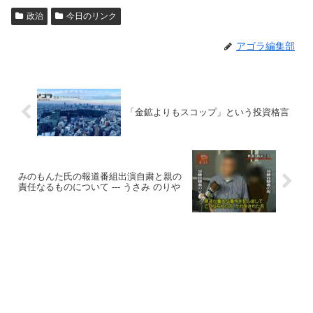
政治
今日のリンク
アゴラ編集部
「金鉱よりもスコップ」という投資格言
みのもんた氏の報道番組出演自粛と親の
責任なるものについて --- うさみ のりや