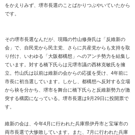
をかえりみず、堺市長選のことばかりつぶやいていたから
です。
その堺市長選なんだが、現職の竹山修身氏は「反維新の
会」で、自民党から民主党、さらに共産党からも支持を取
り付け、いわゆる「大阪都構想」へのアンチ勢力を結集し
ています。対する橋下氏らは元堺市議の西林克敏氏を擁
立。竹山氏は以前は維新の会からの応援を受け、4年前に
市長に初当選しています。しかし、都構想へ反対する立場
から袂を分かち、堺市を舞台に橋下氏らと反維新勢力が激
突する構図になっている。堺市長選は9月29日に投開票で
す。
維新の会は、今年4月に行われた兵庫県伊丹市と宝塚市の
両市長選で大惨敗しています。また、7月に行われた兵庫