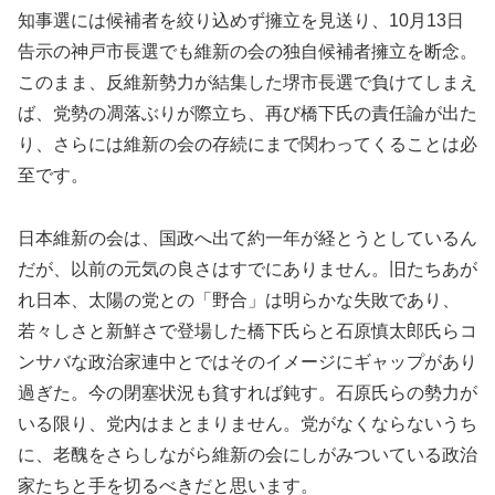
知事選には候補者を絞り込めず擁立を見送り、10月13日
告示の神戸市長選でも維新の会の独自候補者擁立を断念。
このまま、反維新勢力が結集した堺市長選で負けてしまえ
ば、党勢の凋落ぶりが際立ち、再び橋下氏の責任論が出た
り、さらには維新の会の存続にまで関わってくることは必
至です。
日本維新の会は、国政へ出て約一年が経とうとしているん
だが、以前の元気の良さはすでにありません。旧たちあが
れ日本、太陽の党との「野合」は明らかな失敗であり、
若々しさと新鮮さで登場した橋下氏らと石原慎太郎氏らコ
ンサバな政治家連中とではそのイメージにギャップがあり
過ぎた。今の閉塞状況も貧すれば鈍す。石原氏らの勢力が
いる限り、党内はまとまりません。党がなくならないうち
に、老醜をさらしながら維新の会にしがみついている政治
家たちと手を切るべきだと思います。