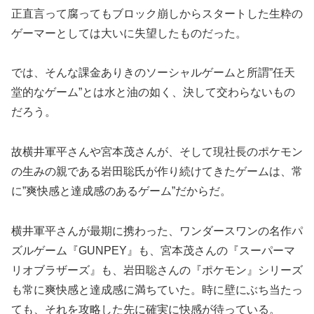
正直言って腐ってもブロック崩しからスタートした生粋の
ゲーマーとしては大いに失望したものだった。
では、そんな課金ありきのソーシャルゲームと所謂”任天
堂的なゲーム”とは水と油の如く、決して交わらないもの
だろう。
故横井軍平さんや宮本茂さんが、そして現社長のポケモン
の生みの親である岩田聡氏が作り続けてきたゲームは、常
に”爽快感と達成感のあるゲーム”だからだ。
横井軍平さんが最期に携わった、ワンダースワンの名作パ
ズルゲーム『GUNPEY』も、宮本茂さんの『スーパーマ
リオブラザーズ』も、岩田聡さんの『ポケモン』シリーズ
も常に爽快感と達成感に満ちていた。時に壁にぶち当たっ
ても、それを攻略した先に確実に快感が待っている。