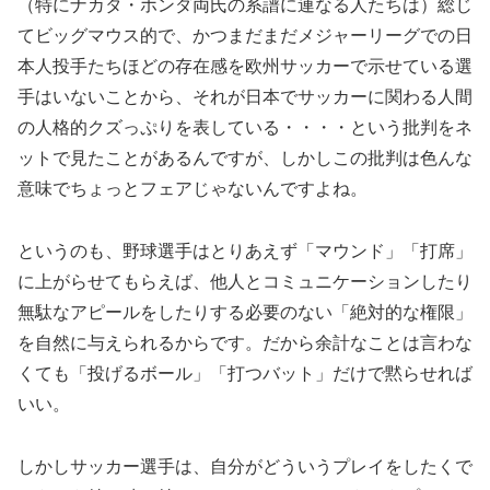
（特にナカタ・ホンダ両氏の系譜に連なる人たちは）総じ
てビッグマウス的で、かつまだまだメジャーリーグでの日
本人投手たちほどの存在感を欧州サッカーで示せている選
手はいないことから、それが日本でサッカーに関わる人間
の人格的クズっぷりを表している・・・・という批判をネ
ットで見たことがあるんですが、しかしこの批判は色んな
意味でちょっとフェアじゃないんですよね。
というのも、野球選手はとりあえず「マウンド」「打席」
に上がらせてもらえば、他人とコミュニケーションしたり
無駄なアピールをしたりする必要のない「絶対的な権限」
を自然に与えられるからです。だから余計なことは言わな
くても「投げるボール」「打つバット」だけで黙らせれば
いい。
しかしサッカー選手は、自分がどういうプレイをしたくで