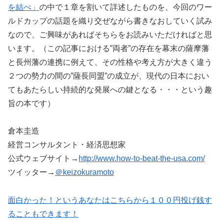
を結べ」
の中で１章を割いて詳述したものを、今回のワー
ルドカップの話題を織り交ぜながら書きなおしていく試み
なので、ご興味があればそちらをお読みいただければと思
います。（この記事における”両者”の存在を幕末の薩摩藩
と長州藩の連携に例えて、その性格や考え方が大きく違う
２つの勢力の間の”薩長同盟”の成立が、現代の日本におい
てもあたらしい持続的な発展への鍵となる・・・という趣
旨の本です）
倉本圭造
経営コンサルタント・経済思想家
公式ウェブサイト→
http://www.how-to-beat-the-usa.com/
ツイッター→
＠keizokuramoto
面白かった！というあなたはこちらから１００円投げ銭す
ることもできます！