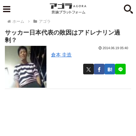
ホーム
アゴラ
サッカー日本代表の敗因はアドレナリン過
剰？
2014.06.19 05:40
倉本 圭造