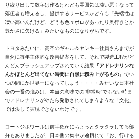
り絞り出して数字は作るけれども雰囲気は凄い悪くなって
落伍者も増えるし、提供するサービスがどうも「先端性は
凄い高いんだけど、どうも色々ボロがあったり奥行きとか
豊かさに欠ける」みたいなものになりがちです。
トヨタみたいに、高卒のギャル＆ヤンキー社員さんまでが
自然に毎年主体的な改善提案をして、それで製造工程がど
んどんブラッシュアップされていく結果
『アドレナリンな
んかほとんど出てない時間に自然に積み上がるもの』
でい
つの間にか世界一になってしまう・・・・みたいな日本社
会の一番の強みは、本当の意味での”非常時”でもない時ま
でアドレナリンがやたら発散されてしまうような「文化」
では決して実現できないわけです。
コートジボワールは前半確かにちょっとタラタラしてる部
分もありましたが、日本側の集中が途切れて「お、行ける