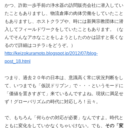
かつ、詐欺一歩手前の浄水器の訪問販売会社に潜入してい
たこともありますし、物流倉庫の肉体労働をしていたこと
もありますし、ホストクラブや、時には新興宗教団体に潜
入してフィールドワークをしていたこともあります。（な
んでそんなアホなことをしようとしたのかは話すと長くな
るので詳細はコチラ↓をどうぞ。）
http://keizokuramoto.blogspot.jp/2012/07/blog-
post_18.html
つまり、過去２０年の日本は、意識高く常に状況判断をし
て、いつまでも「仮説ドリブン」で・・・というモードに
「価値を置きすぎて」来ているんですよね。現状に満足せ
ず！グローバリズムの時代に対応しろ！云々。
で、もちろん「何らかの対応が必要」なんですよ。時代と
ともに変化をしていかなくちゃいけない。でも、
その「変