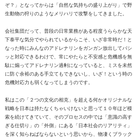
ぞ？」となってからは「自然な気持ちの盛り上がり」で野
生動物の狩りのようなメリハリで攻撃をしてきました。
会社集団だって、普段の日常業務がある程度うららかな天
下泰平な気分でやられているからこそ、いざ非常時だ！と
なった時にみんなのアドレナリンをガンガン放出してバシ
ッと対応できるわけで、常にやたらと不安感と危機感を無
駄に煽ってアドレナリン過剰になっていると、ミスを未然
に防ぐ余裕のある手立てもできないし、いざ！という時の
危機対応力も弱くなってしまうのです。
私はこの「２つの文化の相克」を超える何かオリジナルな
戦略を日本は持たなくちゃいけないと思って１０年ほど模
索を続けてきていて、そのプロセスの中では「意識の高す
ぎる仕切り」の「外側」にある「日本社会のリアリティ」
を深く知らねばならないという思いから、物凄くブラック