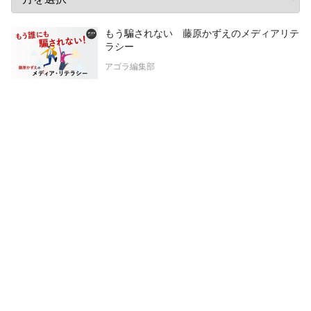
もう騙されない 藤原かずえのメディアリテ
ラシー
アゴラ編集部