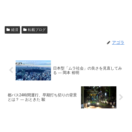
経済
転載ブログ
アゴラ
日本型「ムラ社会」の良さを見直してみ
る --- 岡本 裕明
都バス24時間運行、早期打ち切りの背景
とは？ --- おときた 駿