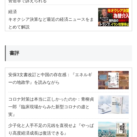
脅迫罪で訴えられる
経済
キオクシア決算など最近の経済ニュースをま
とめて解説
書評
安保3文書改訂と中国の存在感：『エネルギ
ーの地政学』を読みながら
コロナ対策は本当に正しかったのか：青柳貞
一郎『臨床現場からみた新型コロナの虚と
実』
少子化と人手不足の元凶を直視せよ『やっぱ
り高度経済成長は復活できる』