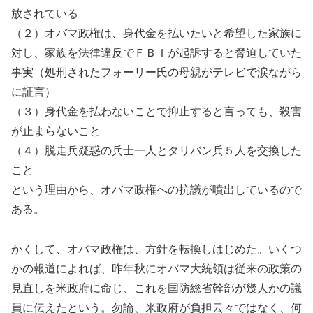
放されている
（２）オバマ政権は、身代金を払いたいと希望した家族に
対し、家族を法律違反でＦＢＩが起訴すると脅迫していた
事実（処刑されたフォーリー氏の母親がテレビで涙ながら
に証言）
（３）身代金を払わないことで抑止すると言っても、殺害
が止まらないこと
（４）脱走兵疑惑の兵士一人とタリバン兵５人を交換した
こと
という理由から、オバマ政権への抗議が噴出しているので
ある。
かくして、オバマ政権は、方針を転換しはじめた。いくつ
かの報道によれば、昨年秋にオバマ大統領は従来の政策の
見直しを米政府に命じ、これを国防総省幹部が幾人かの議
員に伝えたという。勿論、米政府が負担云々ではなく、何