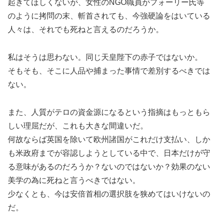
起きてほしくないが、女性のNGO職員がフォーリー氏等
のように拷問の末、斬首されても、今強硬論をはいている
人々は、それでも死ねと言えるのだろうか。
私はそうは思わない。同じ天皇陛下の赤子ではないか。
そもそも、そこに人品や捕まった事情で差別するべきでは
ない。
また、人質がテロの資金源になるという指摘はもっともら
しい理屈だが、これも大きな間違いだ。
何故ならば英国を除いて欧州諸国がこれだけ支払い、しか
も米政府までが容認しようとしている中で、日本だけが守
る意味があるのだろうか？ないのではないか？効果のない
美学の為に死ねと言うべきではない。
少なくとも、今は安倍首相の選択肢を狭めてはいけないの
だ。