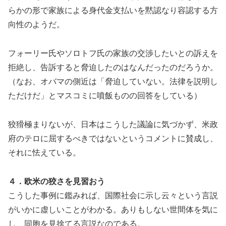
らかの形で家族による身代金支払いを黙認なり容認する方
向性のようだ。
フォーリー氏やソロトフ氏の家族の交渉したいとの訴えを
拒絶し、告訴すると脅迫したのはなんだったのだろうか。
（なお、オバマの側近は「脅迫していない。法律を説明し
ただけだ」とマスコミに噴飯ものの回答をしている）
狡猾極まりないが、日本はこうした議論に気づかず、米政
府のテロに屈するべきではないというコメントに賛成し、
それに怯えている。
４．欧米の狡さを見習おう
こうした事例に鑑みれば、国際社会に示し云々という言説
がいかに虚しいことがわかる。ありもしない世間体を気に
し、同胞を見捨てる言説なのである。