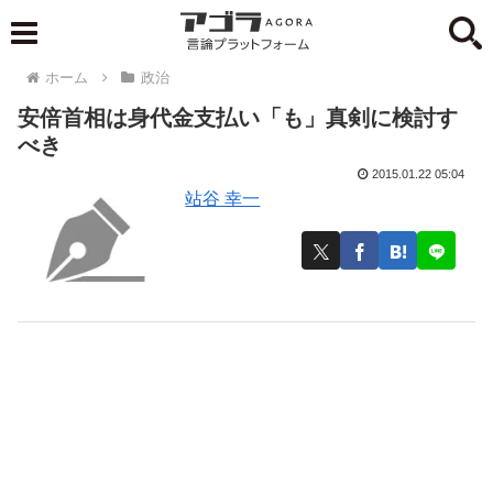
ホーム
政治
安倍首相は身代金支払い「も」真剣に検討す
べき
2015.01.22 05:04
站谷 幸一