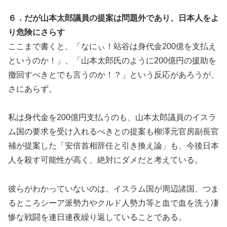
６．だが山本太郎議員の提案は問題外であり、日本人をよ
り危険にさらす
ここまで書くと、「なにぃ！站谷は身代金200億を支払え
というのか！」、「山本太郎氏のように200億円の援助を
撤回すべきとでも言うのか！？」という反応があろうが、
さにあらず。
私は身代金を200億円支払うのも、山本太郎議員のイスラ
ム国の要求を受け入れるべきとの提案も柳澤元官房副長官
補が提案した「安倍首相辞任と引き換え論」も、今後日本
人を殺す可能性が高く、絶対にダメだと考えている。
彼らがわかっていないのは、イスラム国が周辺諸国、つま
るところシーア派勢力やクルド人勢力等と血で血を洗う凄
惨な戦闘を連日連夜繰り返していることである。