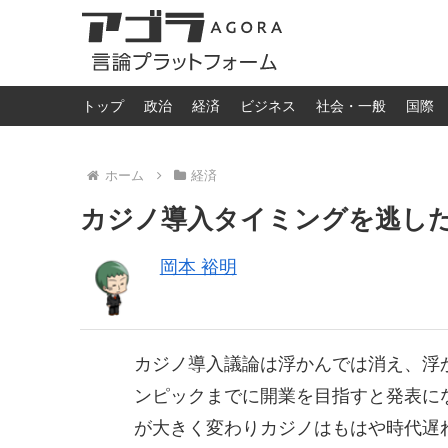
トップ
政治
経済
ビジネス
社会・一般
国際
ホーム
経済
カジノ導入タイミングを逃し
岡本 裕明
カジノ導入議論は浮かんでは消え、浮
ンピックまでに開業を目指すと発表に
が大きく変わりカジノはもはや時代遅