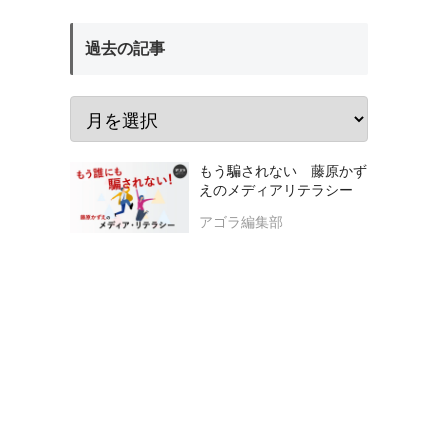
過去の記事
もう騙されない 藤原かず
えのメディアリテラシー
アゴラ編集部