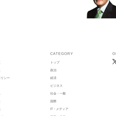
U
CATEGORY
O
覧
トップ
覧
政治
ポリシー
経済
ビジネス
集
社会・一般
社
国際
載
IT・メディア