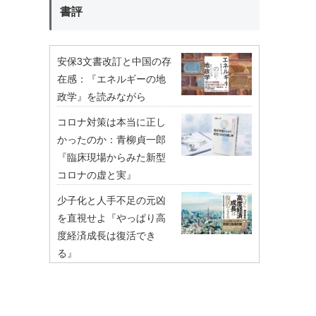
書評
安保3文書改訂と中国の存
在感：『エネルギーの地
政学』を読みながら
コロナ対策は本当に正し
かったのか：青柳貞一郎
『臨床現場からみた新型
コロナの虚と実』
少子化と人手不足の元凶
を直視せよ『やっぱり高
度経済成長は復活でき
る』