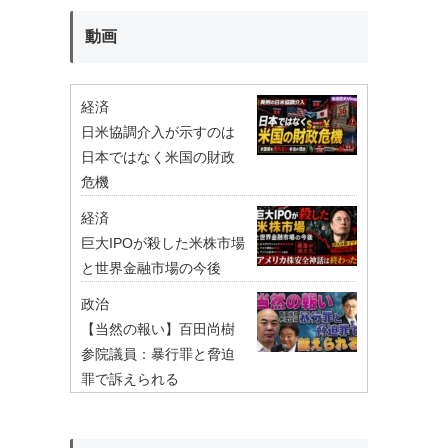
動画
経済
日米協調介入が示すのは
日本ではなく米国の財政
危機
経済
巨大IPOが殺した米株市場
と世界金融市場の今後
政治
【当然の報い】百田尚樹
参院議員：暴行罪と脅迫
罪で訴えられる