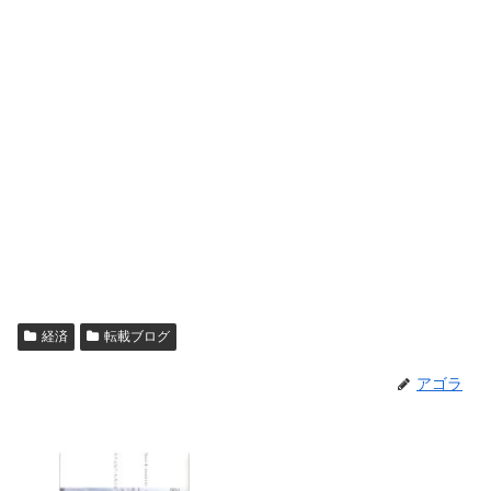
経済
転載ブログ
アゴラ