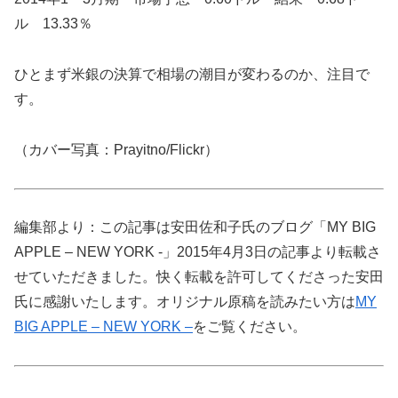
ル 13.33％
ひとまず米銀の決算で相場の潮目が変わるのか、注目で
す。
（カバー写真：Prayitno/Flickr）
編集部より：この記事は安田佐和子氏のブログ「MY BIG
APPLE – NEW YORK -」2015年4月3日の記事より転載さ
せていただきました。快く転載を許可してくださった安田
氏に感謝いたします。オリジナル原稿を読みたい方は
MY
BIG APPLE – NEW YORK –
をご覧ください。