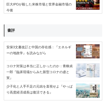
巨大IPOが殺した米株市場と世界金融市場の
今後
書評
安保3文書改訂と中国の存在感：『エネルギ
ーの地政学』を読みながら
コロナ対策は本当に正しかったのか：青柳貞
一郎『臨床現場からみた新型コロナの虚と
実』
少子化と人手不足の元凶を直視せよ『やっぱ
り高度経済成長は復活できる』