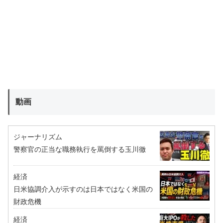
動画
ジャーナリズム
警察官の正当な職務執行を罵倒する玉川徹
経済
日米協調介入が示すのは日本ではなく米国の
財政危機
経済