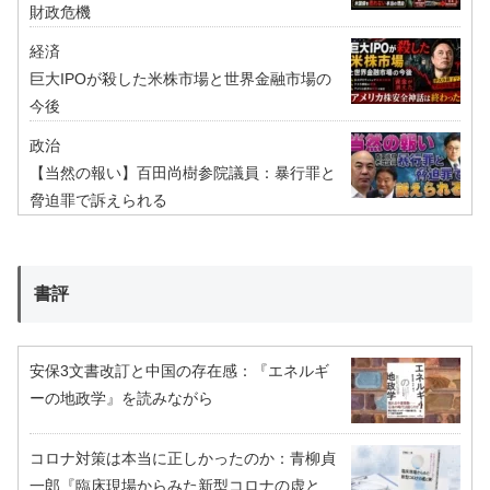
財政危機
経済
巨大IPOが殺した米株市場と世界金融市場の
今後
政治
【当然の報い】百田尚樹参院議員：暴行罪と
脅迫罪で訴えられる
書評
安保3文書改訂と中国の存在感：『エネルギ
ーの地政学』を読みながら
コロナ対策は本当に正しかったのか：青柳貞
一郎『臨床現場からみた新型コロナの虚と