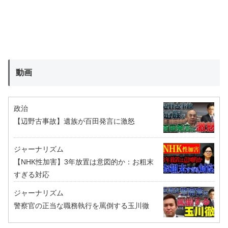
動画
政治
【辺野古事故】遺族が百田発言に激怒
ジャーナリズム
【NHK性加害】3年放置は意図的か：お粗末
すぎる対応
ジャーナリズム
警察官の正当な職務執行を罵倒する玉川徹