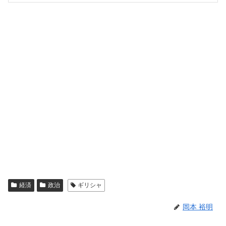
経済
政治
ギリシャ
岡本 裕明