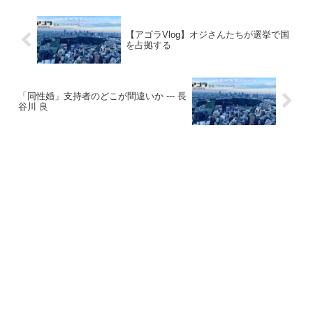
【アゴラVlog】オジさんたちが選挙で国
を占拠する
「同性婚」支持者のどこが間違いか --- 長
谷川 良