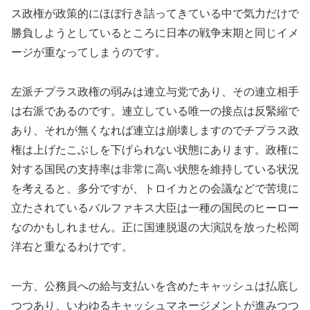
ス政権が政策的にほぼ行き詰ってきている中で気力だけで
勝負しようとしているところに日本の戦争末期と同じイメ
ージが重なってしまうのです。
左派チプラス政権の弱みは連立与党であり、その連立相手
は右派であるのです。連立している唯一の接点は反緊縮で
あり、それが無くなれば連立は崩壊しますのでチプラス政
権は上げたこぶしを下げられない状態にあります。政権に
対する国民の支持率は非常に高い状態を維持している状況
を考えると、多分ですが、トロイカとの会議などで苦境に
立たされているバルファキス大臣は一種の国民のヒーロー
なのかもしれません。正に国連脱退の大演説を放った松岡
洋右と重なるわけです。
一方、公務員への給与支払いを含めたキャッシュは払底し
つつあり、いわゆるキャッシュマネージメントが進みつつ