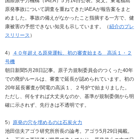
国際原子力機構（IAEA）5 月14日公表。英文。東電福島
原発事故について調査を重ねてきたIAEAが報告案をまと
めました。事故の備えがなかったこと指摘する一方で、健
康被害の予想できない知見も示しています。（
紹介のプレ
スリリース
）
4）
４０年超える原発運転、初の審査始まる 高浜１・２
号機
朝日新聞5月28日記事。原子力規制委員会のつくった40年
での廃炉ルールは、審査で延長が認められています。初の
20年延長審査が関電の高浜１、２号炉で始まりました。
ただし、何をすれば大丈夫なのか、基準が規制委側から明
確に示されず、先行きは不透明です。
5）
原発の穴を埋めるのは石炭火力
池田信夫アゴラ研究所所長の論考。アゴラ5月29日掲載。