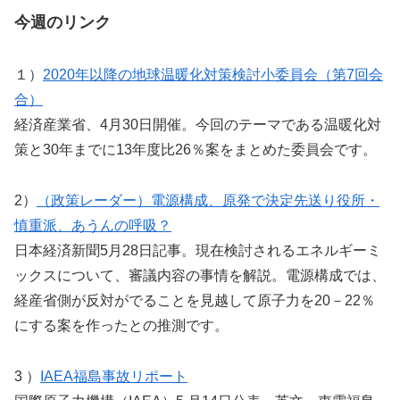
今週のリンク
１）
2020年以降の地球温暖化対策検討小委員会（第7回会
合）
経済産業省、4月30日開催。今回のテーマである温暖化対
策と30年までに13年度比26％案をまとめた委員会です。
2）
（政策レーダー）電源構成、原発で決定先送り役所・
慎重派、あうんの呼吸？
日本経済新聞5月28日記事。現在検討されるエネルギーミ
ックスについて、審議内容の事情を解説。電源構成では、
経産省側が反対がでることを見越して原子力を20－22％
にする案を作ったとの推測です。
3 ）
IAEA福島事故リポート