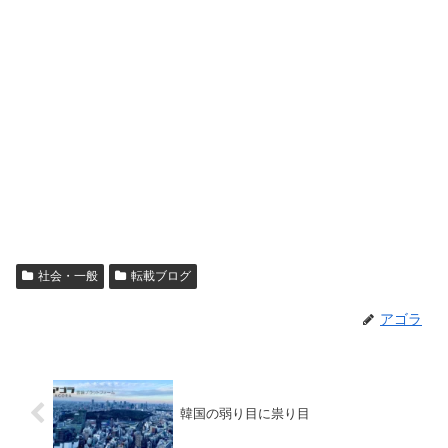
社会・一般
転載ブログ
アゴラ
韓国の弱り目に祟り目