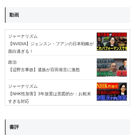
動画
ジャーナリズム
【NVIDIA】ジェンスン・フアンの日本戦略が
面白過ぎる！
政治
【辺野古事故】遺族が百田発言に激怒
ジャーナリズム
【NHK性加害】3年放置は意図的か：お粗末
すぎる対応
書評