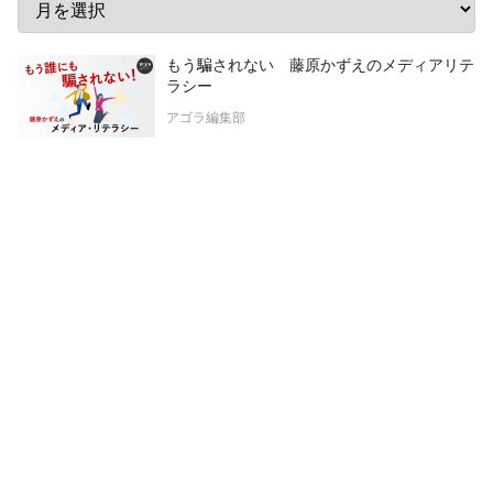
もう騙されない 藤原かずえのメディアリテ
ラシー
アゴラ編集部