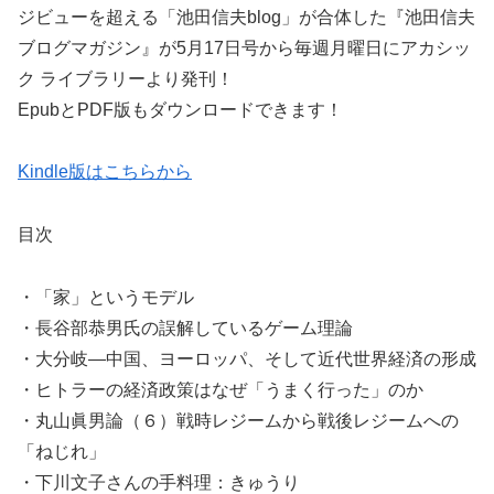
ジビューを超える「池田信夫blog」が合体した『池田信夫
ブログマガジン』が5月17日号から毎週月曜日にアカシッ
ク ライブラリーより発刊！
EpubとPDF版もダウンロードできます！
Kindle版はこちらから
目次
・「家」というモデル
・長谷部恭男氏の誤解しているゲーム理論
・大分岐―中国、ヨーロッパ、そして近代世界経済の形成
・ヒトラーの経済政策はなぜ「うまく行った」のか
・丸山眞男論（６）戦時レジームから戦後レジームへの
「ねじれ」
・下川文子さんの手料理：きゅうり