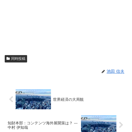
同時投稿
池田 信夫
世界経済の大局観
知財本部：コンテンツ海外展開策は？ ---
中村 伊知哉