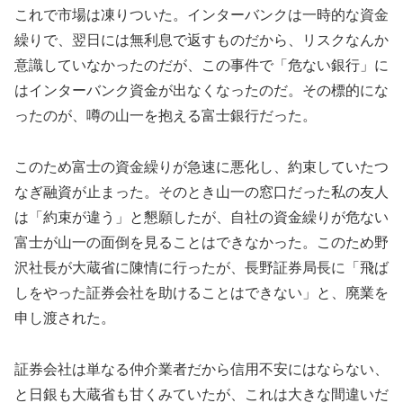
これで市場は凍りついた。インターバンクは一時的な資金
繰りで、翌日には無利息で返すものだから、リスクなんか
意識していなかったのだが、この事件で「危ない銀行」に
はインターバンク資金が出なくなったのだ。その標的にな
ったのが、噂の山一を抱える富士銀行だった。
このため富士の資金繰りが急速に悪化し、約束していたつ
なぎ融資が止まった。そのとき山一の窓口だった私の友人
は「約束が違う」と懇願したが、自社の資金繰りが危ない
富士が山一の面倒を見ることはできなかった。このため野
沢社長が大蔵省に陳情に行ったが、長野証券局長に「飛ば
しをやった証券会社を助けることはできない」と、廃業を
申し渡された。
証券会社は単なる仲介業者だから信用不安にはならない、
と日銀も大蔵省も甘くみていたが、これは大きな間違いだ