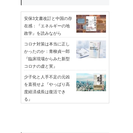
安保3文書改訂と中国の存
在感：『エネルギーの地
政学』を読みながら
コロナ対策は本当に正し
かったのか：青柳貞一郎
『臨床現場からみた新型
コロナの虚と実』
少子化と人手不足の元凶
を直視せよ『やっぱり高
度経済成長は復活でき
る』