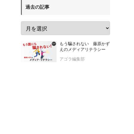
過去の記事
もう騙されない 藤原かず
えのメディアリテラシー
アゴラ編集部