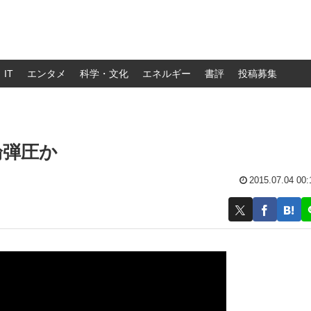
IT
エンタメ
科学・文化
エネルギー
書評
投稿募集
論弾圧か
2015.07.04 00: