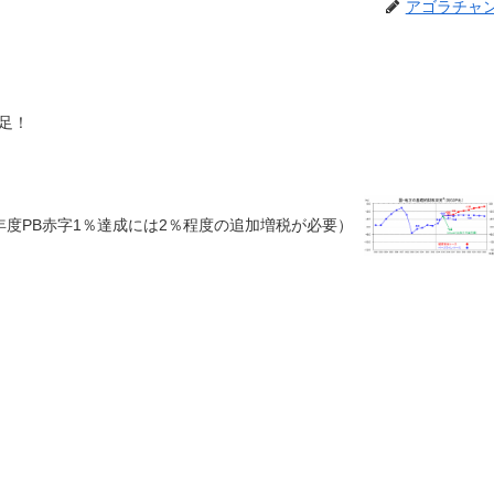
アゴラチャ
足！
年度PB赤字1％達成には2％程度の追加増税が必要）