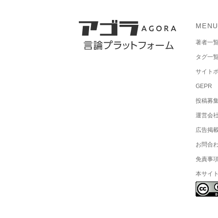
MEN
著者一
タグ一
サイト
GEPR
投稿募
運営会
広告掲
お問合
免責事
本サイ