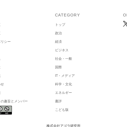
U
CATEGORY
O
覧
トップ
覧
政治
ポリシー
経済
ビジネス
集
社会・一般
社
国際
載
IT・メディア
わせ
科学・文化
項
エネルギー
トの趣旨とメンバー
書評
こども版
株式会社アゴラ研究所