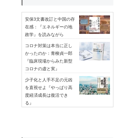
安保3文書改訂と中国の存
在感：『エネルギーの地
政学』を読みながら
コロナ対策は本当に正し
かったのか：青柳貞一郎
『臨床現場からみた新型
コロナの虚と実』
少子化と人手不足の元凶
を直視せよ『やっぱり高
度経済成長は復活でき
る』