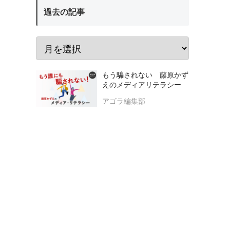
過去の記事
もう騙されない 藤原かず
えのメディアリテラシー
アゴラ編集部