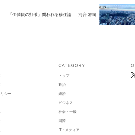
「価値観の打破」問われる移住論 --- 河合 雅司
U
CATEGORY
O
覧
トップ
覧
政治
ポリシー
経済
ビジネス
集
社会・一般
社
国際
載
IT・メディア