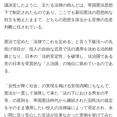
議決定したように、主たる法律の殆んどは、帝国憲法思想
下で制定されたものであり、ここでも新旧憲法の思想的な
対立を抱えたままで、どちらの思想を採るかも官僚の恣意
判断に任されている。
憲法で定めた「法律でこれを定める」と言う下級法への丸
投げ項目が、役人の自由な恣意で法の適用を決める法的根
拠となり、日本の「法的安定性」を破壊し、法治国である
筈の日本を実質的な「人治国」の地位に留めているのであ
る。
「女性が輝く社会」の実現を掲げる安倍内閣にちなんで、
憲法が一貫して保障して来た「法の下における男女の平
等」の原則を、帝国憲法時代から継続された旧民法の規定
をそのまま適用したい役人の法律論によって否定され、永
い間に亘り安心した生活が出来なかった実例を挙げてみた