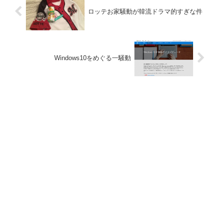
ロッテお家騒動が韓流ドラマ的すぎな件
Windows10をめぐる一騒動