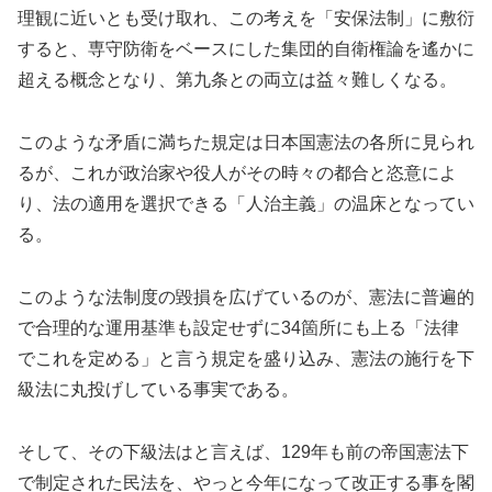
理観に近いとも受け取れ、この考えを「安保法制」に敷衍
すると、専守防衛をベースにした集団的自衛権論を遙かに
超える概念となり、第九条との両立は益々難しくなる。
このような矛盾に満ちた規定は日本国憲法の各所に見られ
るが、これが政治家や役人がその時々の都合と恣意によ
り、法の適用を選択できる「人治主義」の温床となってい
る。
このような法制度の毀損を広げているのが、憲法に普遍的
で合理的な運用基準も設定せずに34箇所にも上る「法律
でこれを定める」と言う規定を盛り込み、憲法の施行を下
級法に丸投げしている事実である。
そして、その下級法はと言えば、129年も前の帝国憲法下
で制定された民法を、やっと今年になって改正する事を閣