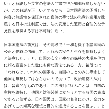
い」と解説した英文の憲法入門書で得た知識程度しかない
が、この解説が正しいとするなら、日本国憲法の矛盾した
内容と無謬性を保証された官僚の手で法の恣意的適用が跋
扈する日本の法制度では、法の安定した適用と合理的な予
見性を維持する事は不可能に近い。
日本国憲法の前文は、その前段で「平和を愛する諸国民の
公正と信義に信頼して、われらの安全と生存を保持しよう
と決意した。」と、自国の安全と生存の保持の実現を他力
に頼る宣言をした世にも稀な憲法である一方、後段では
「われらは、いづれの国家も、自国のことのみに専念して
他国を無視してはならないのであつて、政治道徳の法則
は、普遍的なものであり、この法則に従ふことは、自国の
主権を維持し、他国と対等関係に立たうとする各国の責務
であると信ずる。日本国民は、国家の名誉にかけ、全力を
あげてこの崇高な理想と目的を達成することを誓ふ。」と