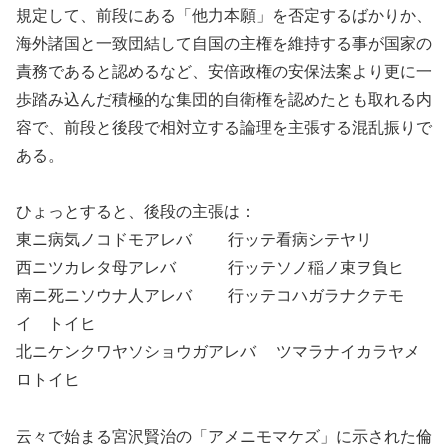
規定して、前段にある「他力本願」を否定するばかりか、
海外諸国と一致団結して自国の主権を維持する事が国家の
責務であると認めるなど、安倍政権の安保法案より更に一
歩踏み込んだ積極的な集団的自衛権を認めたとも取れる内
容で、前段と後段で相対立する論理を主張する混乱振りで
ある。
ひょっとすると、後段の主張は：
東ニ病気ノコドモアレバ 行ッテ看病シテヤリ
西ニツカレタ母アレバ 行ッテソノ稲ノ束ヲ負ヒ
南ニ死ニソウナ人アレバ 行ッテコハガラナクテモ
イゝトイヒ
北ニケンクワヤソショウガアレバ ツマラナイカラヤメ
ロトイヒ
云々で始まる宮沢賢治の「アメニモマケズ」に示された倫