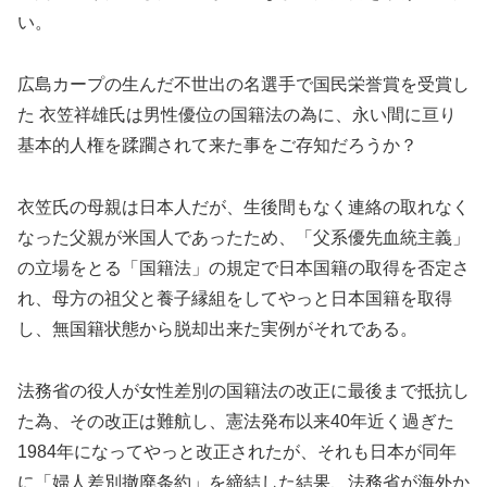
い。
広島カープの生んだ不世出の名選手で国民栄誉賞を受賞し
た 衣笠祥雄氏は男性優位の国籍法の為に、永い間に亘り
基本的人権を蹂躙されて来た事をご存知だろうか？
衣笠氏の母親は日本人だが、生後間もなく連絡の取れなく
なった父親が米国人であったため、「父系優先血統主義」
の立場をとる「国籍法」の規定で日本国籍の取得を否定さ
れ、母方の祖父と養子縁組をしてやっと日本国籍を取得
し、無国籍状態から脱却出来た実例がそれである。
法務省の役人が女性差別の国籍法の改正に最後まで抵抗し
た為、その改正は難航し、憲法発布以来40年近く過ぎた
1984年になってやっと改正されたが、それも日本が同年
に「婦人差別撤廃条約」を締結した結果、法務省が海外か