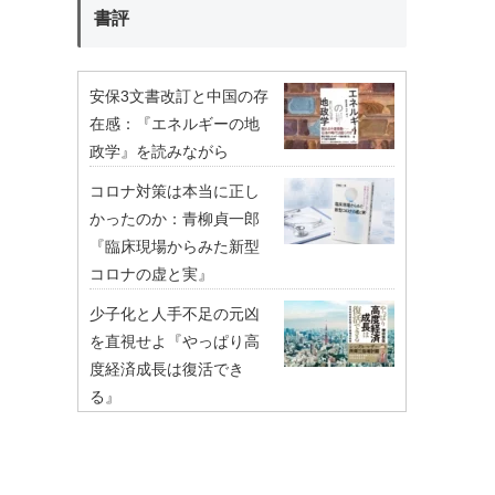
書評
安保3文書改訂と中国の存
在感：『エネルギーの地
政学』を読みながら
コロナ対策は本当に正し
かったのか：青柳貞一郎
『臨床現場からみた新型
コロナの虚と実』
少子化と人手不足の元凶
を直視せよ『やっぱり高
度経済成長は復活でき
る』