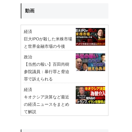
動画
経済
巨大IPOが殺した米株市場
と世界金融市場の今後
政治
【当然の報い】百田尚樹
参院議員：暴行罪と脅迫
罪で訴えられる
経済
キオクシア決算など最近
の経済ニュースをまとめ
て解説