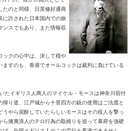
したのと同様、日英修好通商
長に許された日本国内での旅
マンスでもあり、また情報収
コックの心中は、決して穏や
いますのも、香港でオールコックは裁判に負けている
していたイギリス人商人のマイケル・モースは神奈川宿付
の帰り道、江戸城から十里四方の銃の使用はご法度と
どうやら泥酔していたらしいモースはその役人を撃っ
から攘夷浪人のテロ行為の取締りを巡って幕府を強硬
れば、自国イギリス人のこの蛮行を看過できません。