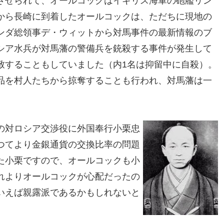
させられて、オールコックはイギリス海軍の砲艦リン
から長崎に到着したオールコックは、ただちに現地の
ンダ総領事デ・ウィットから対馬事件の最新情報のブ
シア水兵が対馬藩の警備兵を銃殺する事件が発生して
致することもしていました（内1名は抑留中に自殺）。
品を村人たちから掠奪することも行われ、対馬藩は一
の対ロシア交渉役に外国奉行小栗忠
つてより金銀通貨の交換比率の問題
た小栗ですので、オールコックも小
れよりオールコックが心配だったの
いえば親露派であるかもしれないと