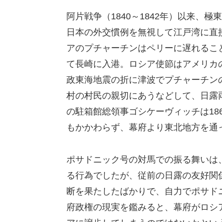
阿片戦争（1840～1842年）以来
日本の外交慣例を無視して江戸湾に直
アのプチャーチンはペリーに遅れること
て長崎に入港。ロシア使節はアメリカの
政東海地震の折に津波でプチャーチン
村の村民の親切にあうなどして、日露
の駐箱館総領事ゴシケーヴィッチは18
もかかわらず、幕府より東北地方を通
ポサドニック号の対馬での振る舞いは
る行為でしたが、従前の日露の友好関係
断を果たしたばかりで、自力でポサド
府政権の現実を鑑みると、幕府がロシ