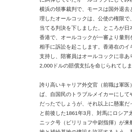
横浜の領事裁判で、モースは国外退去と
理したオールコックは、公使の権限で、
当てる判決を下しました。ところが日
香港で、オールコックが一審より量刑
相手に訴訟を起こします。香港在のイ
支持し、陪審員はオールコックに非あ
2,000ドルの賠償支払を命じられてし
誇り高いキャリア外交官（前職は軍医
ば、自国民のトラブルメイカーにして
だったでしょうが、それ以上に懸案だ
と前後した1861年3月、対馬にロシ
ニック号（ピリリョフ中尉指揮）が来
地と補給基地の建設を許可するよう、