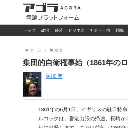
トップ
政治
経済
ビジネス
社会・一般
国際
ホーム
政治
集団的自衛権事始（1861年の
矢澤 豊
1861年の6月1日、イギリスの駐日
ルコックは、香港出張の帰途、長崎か
行に出発します。これは前年（1860