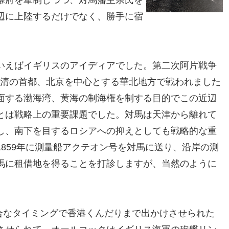
辺に上陸するだけでなく、勝手に宿
いえばイギリスのアイディアでした。第二次阿片戦争
は主に清の首都、北京を中心とする華北地方で戦われました
面する渤海湾、黄海の制海権を制する目的でこの近辺
とは戦略上の重要課題でした。対馬は天津から離れて
し、南下を目するロシアへの抑えとしても戦略的な重
859年に測量船アクテオン号を対馬に送り、沿岸の測
馬に租借地を得ることを打診しますが、当然のように
都合なタイミングで香港くんだりまで出かけさせられた