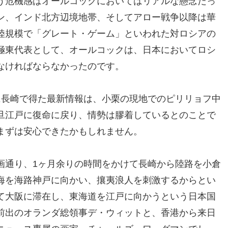
う危機感はオールコックにおいてはリアルな懸念だっ
ン、インド北方辺境地帯、そしてアロー戦争以降は華
陸規模で「グレート・ゲーム」といわれた対ロシアの
極東代表として、オールコックは、日本においてロシ
なければならなかったのです。
に長崎で得た最新情報は、小栗の現地でのピリリョフ中
旦江戸に復命に戻り、情勢は膠着しているとのことで
まずは安心できたかもしれません。
画通り、1ヶ月余りの時間をかけて長崎から陸路を小倉
海を海路神戸に向かい、攘夷浪人を刺激するからとい
て大阪に滞在し、東海道を江戸に向かうという日本国
前出のオランダ総領事デ・ウィットと、香港から来日