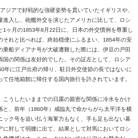
、極東アジアで好戦的な強硬姿勢を貫いていたイギリスや、
接進入し、砲艦外交を演じたアメリカに比して、ロシ
1ヶ月の1853年8月22日に、日本の外交慣例を尊重し
それと比べれば、終始穏便にふるまい、1854年の安
の乗船ディアナ号が大破遭難した際には、伊豆の戸田
両国の関係は友好的でした。その証左として、ロシア
60年に江戸出府の帰り、駐日外交使節の長ではないに
って任地箱館に帰任する国内旅行を許されています。
、こうしたいままでの日露の親密な関係に冷水をかけ
と、前年（1860年）咸臨丸で命からがら太平洋を横
ニック号を追い払う海軍力もなく、手も足も出ない幕
アに対して弱腰に出て、結果として対馬においてロシ