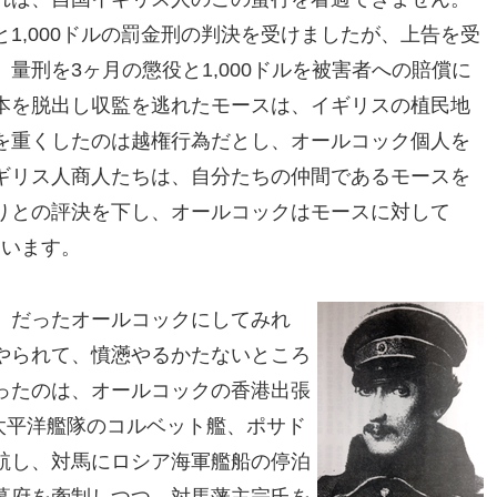
1,000ドルの罰金刑の判決を受けましたが、上告を受
量刑を3ヶ月の懲役と1,000ドルを被害者への賠償に
本を脱出し収監を逃れたモースは、イギリスの植民地
を重くしたのは越権行為だとし、オールコック個人を
ギリス人商人たちは、自分たちの仲間であるモースを
りとの評決を下し、オールコックはモースに対して
まいます。
）だったオールコックにしてみれ
やられて、憤懣やるかたないところ
ったのは、オールコックの香港出張
ア太平洋艦隊のコルベット艦、ポサド
航し、対馬にロシア海軍艦船の停泊
幕府を牽制しつつ、対馬藩主宗氏を