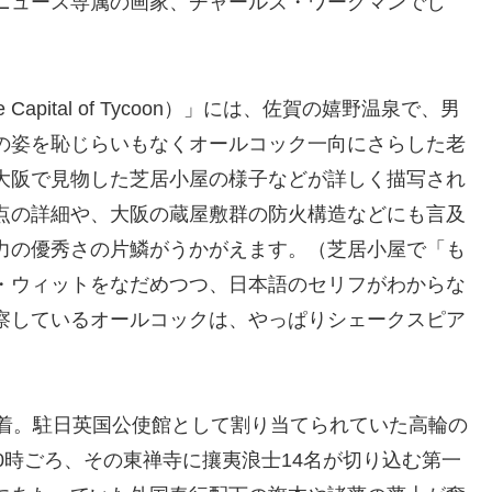
ニュース専属の画家、チャールズ・ワーグマンでし
pital of Tycoon）」には、佐賀の嬉野温泉で、男
の姿を恥じらいもなくオールコック一向にさらした老
大阪で見物した芝居小屋の様子などが詳しく描写され
点の詳細や、大阪の蔵屋敷群の防火構造などにも言及
力の優秀さの片鱗がうかがえます。（芝居小屋で「も
・ウィットをなだめつつ、日本語のセリフがわからな
察しているオールコックは、やっぱりシェークスピア
）
到着。駐日英国公使館として割り当てられていた高輪の
0時ごろ、その東禅寺に攘夷浪士14名が切り込む第一