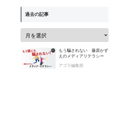
過去の記事
もう騙されない 藤原かず
えのメディアリテラシー
アゴラ編集部