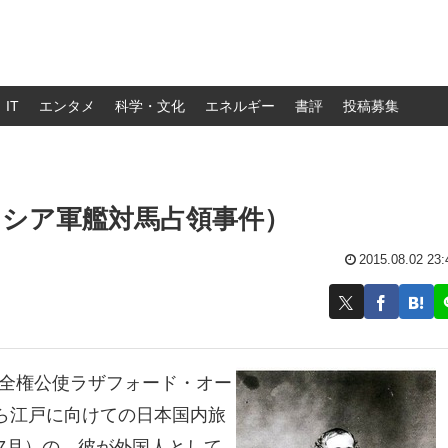
IT
エンタメ
科学・文化
エネルギー
書評
投稿募集
ロシア軍艦対馬占領事件）
2015.08.02 23:
特命全権公使ラザフォード・オー
ら江戸に向けての日本国内旅
年7月）の、彼が外国人として