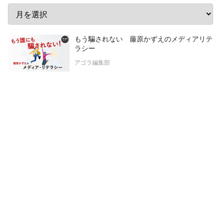
もう騙されない 藤原かずえのメディアリテ
ラシー
アゴラ編集部