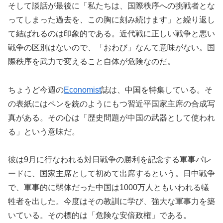
そして談話が最後に「私たちは、国際秩序への挑戦者とな
ってしまった過去を、この胸に刻み続けます」と繰り返し
て結ばれるのは印象的である。近代戦に正しい戦争と悪い
戦争の区別はないので、「おわび」なんて意味がない。国
際秩序を武力で変えること自体が危険なのだ。
ちょうど今週の
Economist
誌は、中国を特集している。そ
の表紙にはペンを銃のようにもつ習近平国家主席の合成写
真がある。その心は「歴史問題が中国の武器として使われ
る」という意味だ。
彼は9月に行なわれる対日戦争の勝利を記念する軍事パレ
ードに、国家主席として初めて出席するという。日中戦争
で、軍事的に弱体だった中国は1000万人ともいわれる犠
牲者を出した。今度はその教訓に学び、強大な軍事力を築
いている。その標的は「危険な安倍政権」である。