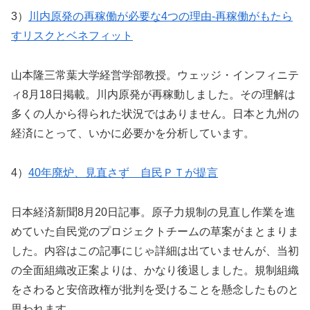
3）
川内原発の再稼働が必要な4つの理由-再稼働がもたら
すリスクとベネフィット
山本隆三常葉大学経営学部教授。ウェッジ・インフィニテ
ィ8月18日掲載。川内原発が再稼動しました。その理解は
多くの人から得られた状況ではありません。日本と九州の
経済にとって、いかに必要かを分析しています。
4）
40年廃炉、見直さず 自民ＰＴが提言
日本経済新聞8月20日記事。原子力規制の見直し作業を進
めていた自民党のプロジェクトチームの草案がまとまりま
した。内容はこの記事にじゃ詳細は出ていませんが、当初
の全面組織改正案よりは、かなり後退しました。規制組織
をさわると安倍政権が批判を受けることを懸念したものと
思われます。