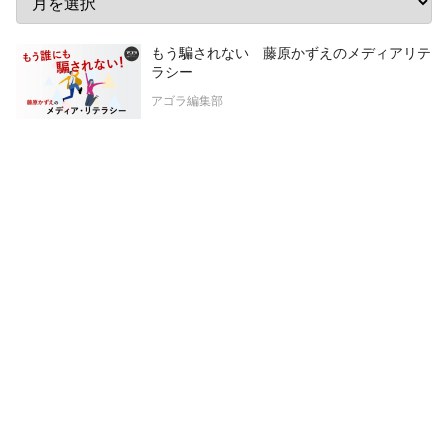
もう騙されない 藤原かずえのメディアリテ
ラシー
アゴラ編集部