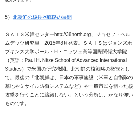
5）
北朝鮮の核兵器戦略の展開
ＳＡＩＳ米韓センターhttp://38north.org、ジョセフ・ベル
ムデッツ研究員。2015年8月発表。ＳＡＩＳはジョンズホ
プキンス大学ポール・H・ニッツェ高等国際関係大学院
（英語：Paul H. Nitze School of Advanced International
Studies）で米国の研究機関。北朝鮮の核戦略の概観とし
て。最後の「北朝鮮は、日本の軍事施設（米軍と自衛隊の
基地やミサイル防衛システムなど）や一般市民を狙った核
攻撃を行うことに躊躇しない」という分析は、かなり怖い
ものです。