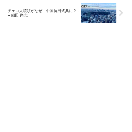
チェコ大統領がなぜ、中国抗日式典に？ -
-- 細田 尚志