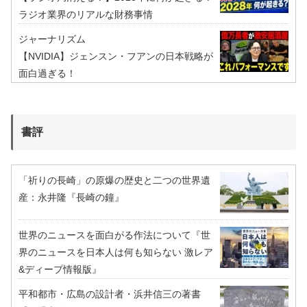
ラジオ業界のリアルな財務事情
ジャーナリズム
【NVIDIA】ジェンスン・フアンの日本戦略が
面白過ぎる！
書評
「祈りの長崎」の原爆の歴史と二つの世界遺
産：永井隆『長崎の鐘』
世界のニュースを面白がる作法について『世
界のニュースを日本人は何も知らない 激レア
&ディープ情報版』
平和都市・広島の設計者・浜井信三の著書