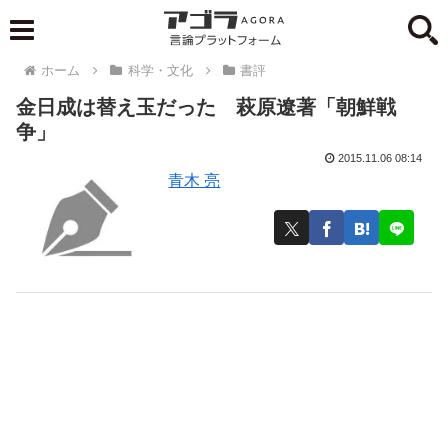
ホーム
科学・文化
書評
金日成は替え玉だった 萩原遼著「朝鮮戦
争」
2015.11.06 08:14
青木 亮