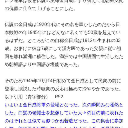
にソ連軍は彼を伝説の英雄金日成にすり替えて北朝鮮支配
の傀儡に仕立て上げることにした。
伝説の金日成は1920年代にその名を轟かしたのだから日
本敗戦の年1945年にはどんなに若くても50歳を超えてい
るはずだ。ところがこの自称金日成は1912年生まれの33
歳。おまけに彼は7歳にして漢方医であった父親に従い祖
国を離れ満洲に移住した。満洲では中国語圏で生活したた
め朝鮮語より中国語が堪能であった。
そのため1945年10月14日初めて金日成として民衆の前に
登場し演説した時聴衆の反応は極めて冷ややかであった。
以下引用（青字部分） P52
いよいよ金日成将軍の登場となった。次の瞬間みな唖然と
した。白髪の老闘士を想像していた人々の目の前に表れた
のはそれとは似ても似つかぬ若造だった。この集会に参加