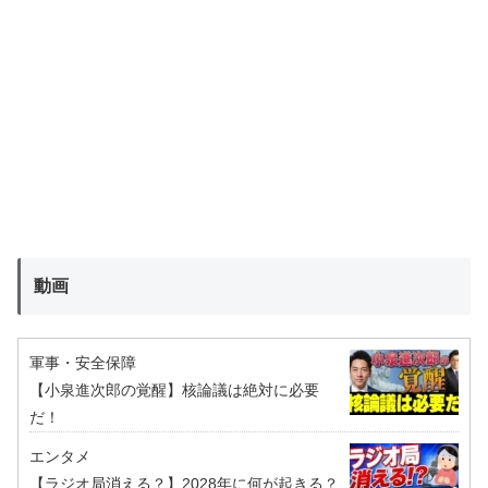
動画
軍事・安全保障
【小泉進次郎の覚醒】核論議は絶対に必要
だ！
エンタメ
【ラジオ局消える？】2028年に何が起きる？