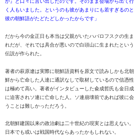
か』と口々に言い出したのです。そのまま会場から出て行
く人もいました。というのも彼があまりにも若すぎるのと
彼の朝鮮語がたどたどしかったからです」
だから今の金正日も本当は父親がいたハバロフスクの生ま
れだが、それでは具合が悪いので白頭山に生まれたという
伝説が作られた。
著者の萩原遼は実際に朝鮮語資料を原文で読みしかも北朝
鮮から亡命した人達に通訳なしで取材しているので信憑性
は極めて高い。著者がインタビューした兪成哲氏も金日成
に迫害されソ連に亡命した人。ソ連崩壊前であれば彼に会
うことは難しかっただろう。
北朝鮮建国以来の政治劇は二十世紀の現実とは思えない。
日本でも或いは戦国時代ならあったかもしれない。