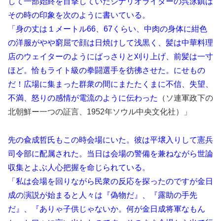
して一部始終を目撃していたシナリオライターの呉泳鎮は
その時の印象を次のように書いている。
「身の丈は１メートル66、67くらい、中肉の身体に紺色
の洋服がやや窮屈で顔は日焼けして浅黒く、髪は中華料理
店のウェイターのようにばっさりと刈り上げ、前髪は一寸
ほど。恰もライト級の拳闘選手を彷彿させた。にせもの
だ！広場に集まった群衆の間にまたたくまに不信、失望、
不満、怒りの感情が電流のように伝わった
（ソ連軍政下の
北朝鮮ー一つの証言、1952年ソウル中央文化社）」
先の兪成哲氏もこの時会場にいた。彼は平壌入りして憲兵
司令部に配属された。当日は会場の警備を兼ねながら世論
収集とよぶ人心把握を命じられている。
「私は会場を回りながら民衆の反応を探ったのですが金日
成の演説が始まると人々は『偽物だ』、『露助の手先
だ』、『ありゃ子供じゃないか。何が金日成将軍なもん