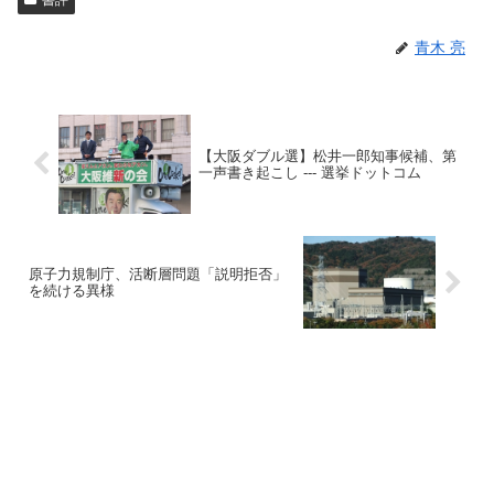
青木 亮
【大阪ダブル選】松井一郎知事候補、第
一声書き起こし --- 選挙ドットコム
原子力規制庁、活断層問題「説明拒否」
を続ける異様