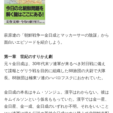
萩原遼の「朝鮮戦争ー金日成とマッカーサーの陰謀」から
面白いエピソードを紹介しよう。
第一章 世紀のすりかえ劇
元々金日成は、30年代末ソ連軍が来るべき対日戦に備え
て諜報とゲリラ戦を目的に組織した88旅団の大尉で大隊
長。88旅団は極東ソ連のハバロフスクにおかれていた。
金日成の本名はキム・ソンジュ。漢字はわからない。彼は
キムイルソンという仮名ももっていた。漢字では金一星、
金日星、金一成、金日成のいずれか不明。それをいいこと