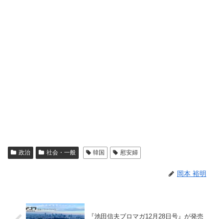
政治
社会・一般
韓国
慰安婦
岡本 裕明
『池田信夫ブロマガ12月28日号』が発売