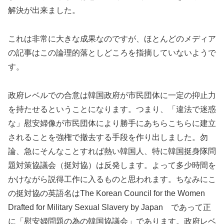
解決が出来ました。
これは非常に大きな成果なのですが、ほとんどのメディア
の記事はこの論理的落としどころを指摘していないようで
す。
政府レベルでの合意は韓国政府が市民団体に一定の抑止力
を持たせるということになります。つまり、「違法で迷惑
な」慰安婦像が市民団体により勝手にあちらこちらに建立
されることを強権で撤去する手段を作り出しました。勿
論、急にそんなことすれば熱い韓国人、特に韓国挺身隊問
題対策協議会（挺対協）は反発します。よって多少時間を
かけながら説得工作に入るものと思われます。ちなみにこ
の挺対協の英語名はThe Korean Council for the Women
Drafted for Military Sexual Slavery by Japan であって正
に「慰安婦問題の為の韓国協議会」であります。政府レベ