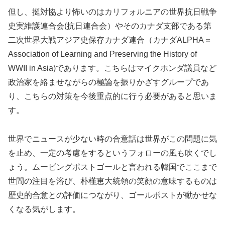
但し、挺対協より怖いのはカリフォルニアの世界抗日戦争
史実維護連合会(抗日連合会）やそのカナダ支部である第
二次世界大戦アジア史保存カナダ連合（カナダALPHA＝
Association of Learning and Preserving the History of
WWII in Asia)であります。こちらはマイクホンダ議員など
政治家を絡ませながらの極論を振りかざすグループであ
り、こちらの対策を今後重点的に行う必要があると思いま
す。
世界でニュースが少ない時の合意話は世界がこの問題に気
を止め、一定の考慮をするというフォローの風も吹くでし
ょう。ムービングポストゴールと言われる韓国でここまで
世間の注目を浴び、朴槿恵大統領の笑顔の意味するものは
歴史的合意との評価につながり、ゴールポストが動かせな
くなる気がします。