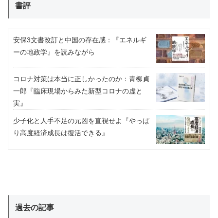
書評
安保3文書改訂と中国の存在感：『エネルギ
ーの地政学』を読みながら
コロナ対策は本当に正しかったのか：青柳貞
一郎『臨床現場からみた新型コロナの虚と
実』
少子化と人手不足の元凶を直視せよ『やっぱ
り高度経済成長は復活できる』
過去の記事