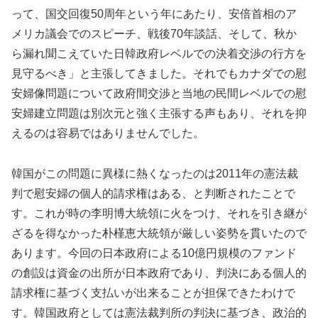
って、国交回復50周年という年にあたり、安倍首相のア
メリカ議会でのスピーチ、戦後70年談話、そして、秋か
ら漏れ聞こえていた日韓政府レベルでの決着交渉の行方を
見守るべき」と主張してきました。それでもカナダでの慰
安婦像問題について政府間交渉と当地の民間レベルでの慰
安婦建立問題は別次元と強く主張する声もあり、それを抑
えるのは容易ではありませんでした。
韓国がこの問題に異様に熱くなったのは2011年の憲法裁
判で慰安婦の個人的請求権はある、と判断されたことで
す。これが時の李明博大統領に火をつけ、それを引き継が
ざるを得なかった朴槿恵大統領が厳しい姿勢を貫いたので
あります。今回の日本政府による10億円規模のファンド
の創設は資金の出所が日本政府であり、判決にある個人的
請求権に基づく支払いが出来ることが担保できたわけで
す。韓国政府としては憲法裁判所の判決に基づき、政治的