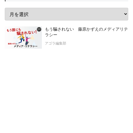
もう騙されない 藤原かずえのメディアリテ
ラシー
アゴラ編集部