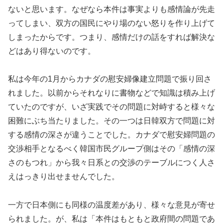
ないと思います。なぜなら本件は事実よりも感情論が先走
ってしまい、双方の国民にやり場のない怒りを作り上げて
しまったからです。つまり、感情だけの話をすれば解決な
どはあり得ないのです。
私は今年の1月からカナダの慰安婦像建立問題で振り回さ
れました。以前からそれなりに書物などで知識は積み上げ
ていたのですが、いざ実践でその問題に対峙すると様々な
困難にぶち当たりました。その一つは日韓双方で問題に対
する感情の深さが違うことでした。カナダで慰安婦問題の
交渉相手となるべく韓国市民グループ側はその「感情の深
さのもつれ」から我々日系との交渉のテーブルにつく人さ
えはっきり出せませんでした。
一方で日本側にも同様の温度差があり、様々な意見が寄せ
られました。が、私は「本件はもともと政府間の問題であ