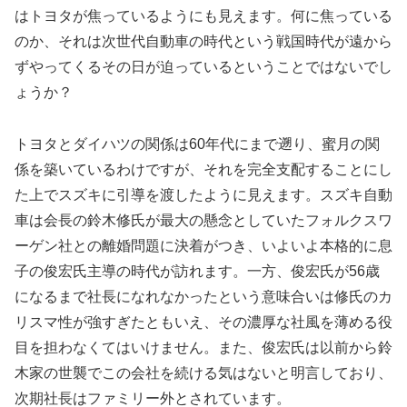
はトヨタが焦っているようにも見えます。何に焦っている
のか、それは次世代自動車の時代という戦国時代が遠から
ずやってくるその日が迫っているということではないでし
ょうか？
トヨタとダイハツの関係は60年代にまで遡り、蜜月の関
係を築いているわけですが、それを完全支配することにし
た上でスズキに引導を渡したように見えます。スズキ自動
車は会長の鈴木修氏が最大の懸念としていたフォルクスワ
ーゲン社との離婚問題に決着がつき、いよいよ本格的に息
子の俊宏氏主導の時代が訪れます。一方、俊宏氏が56歳
になるまで社長になれなかったという意味合いは修氏のカ
リスマ性が強すぎたともいえ、その濃厚な社風を薄める役
目を担わなくてはいけません。また、俊宏氏は以前から鈴
木家の世襲でこの会社を続ける気はないと明言しており、
次期社長はファミリー外とされています。