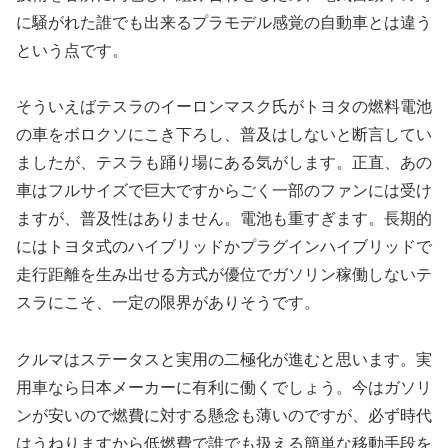
に騒がれた誰でも出来るプラモデル感覚の自動車とは違う
という点です。
そういえばテスラのイーロンマスク氏がトヨタの燃料電池
の車をボロクソにこき下ろし、普及はしないと断言してい
ましたが、テスラも踊り場にある気がします。正直、あの
車はフルサイズで巨大ですからごく一部のファンには受け
ますが、普及性はありません。電池も重すぎます。長期的
にはトヨタ式のハイブリッドかプラグインハイブリッドで
走行距離を生み出せる方式が優位でガソリン稼働しないテ
スラにこそ、一定の限界がありそうです。
クルマはステータスと実用の二極化が進むと思います。実
用車なら日本メーカーに有利に働くでしょう。今はガソリ
ンが安いので燃費に対する懸念も薄いのですが、必ず時代
はうねりますから低燃費で誰でも扱える簡単な移動手段を