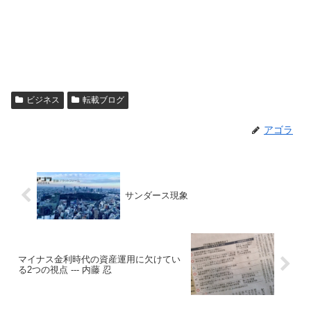
ビジネス
転載ブログ
アゴラ
サンダース現象
マイナス金利時代の資産運用に欠けてい
る2つの視点 --- 内藤 忍