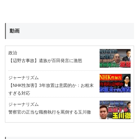
動画
政治
【辺野古事故】遺族が百田発言に激怒
ジャーナリズム
【NHK性加害】3年放置は意図的か：お粗末
すぎる対応
ジャーナリズム
警察官の正当な職務執行を罵倒する玉川徹