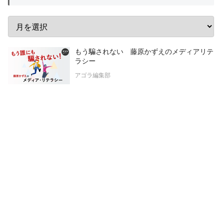
もう騙されない 藤原かずえのメディアリテ
ラシー
アゴラ編集部