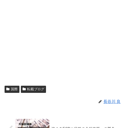
国際
転載ブログ
長谷川 良