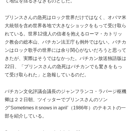
て地位を揺るぎなきものとした。
プリンスさんの急死はロック世界だけではなく、オバマ米
大統領を含め世界各地で大きなショックをもって受け取ら
れている。世界12億人の信者を抱えるローマ・カトリッ
ク教会の総本山、バチカン法王庁も例外ではない。バチカ
ンはロック歌手の世界には余り関心がないだろうと思って
きたが、実際はそうではなかった。バチカン放送独語版は
22日、「プリンスさんの急死はバチカンでも驚きをもっ
て受け取られた」と急報しているのだ。
バチカン文化評議会議長のジャンフランコ・ラバージ枢機
卿は２２日朝、ツイッターでプリンスさんのソン
グ‘Sometimes it snows in april’（1986年）のテキストの一
部を紹介している。