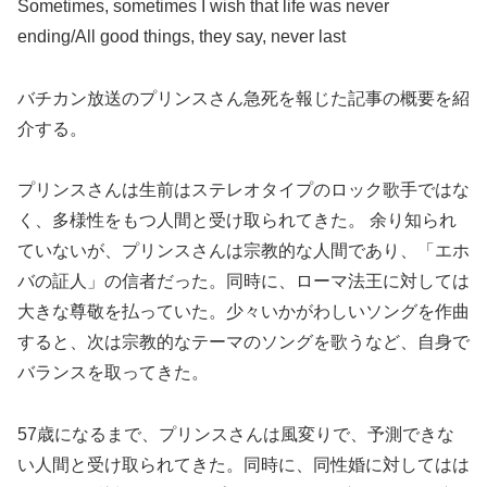
Sometimes, sometimes I wish that life was never
ending/All good things, they say, never last
バチカン放送のプリンスさん急死を報じた記事の概要を紹
介する。
プリンスさんは生前はステレオタイプのロック歌手ではな
く、多様性をもつ人間と受け取られてきた。 余り知られ
ていないが、プリンスさんは宗教的な人間であり、「エホ
バの証人」の信者だった。同時に、ローマ法王に対しては
大きな尊敬を払っていた。少々いかがわしいソングを作曲
すると、次は宗教的なテーマのソングを歌うなど、自身で
バランスを取ってきた。
57歳になるまで、プリンスさんは風変りで、予測できな
い人間と受け取られてきた。同時に、同性婚に対してはは