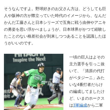
そうなんですよ。野球好きのお父さん方は、どうしても巨
人や阪神の方が際立っていた時代のイメージから、なんだ
かんだ工藤さんと日本シリーズで互角に戦う由伸やアニキ
の勇姿を思い浮かべましょうが、日本球界がかつて経験し
たことのない格差社会が到来しつつあることを認識したほ
うがいいのです。
一頃の巨人はよその
主力選手を引っこ抜
いて、「清原の代打
がペタジーニ」みた
いな4番打者だらけ
の編成してましたけ
ど、いまのホークス
は
3軍編成
から二軍