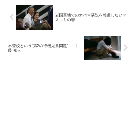
岩国基地でのオバマ演説を報道しないマ
スコミの罪
不登校という“第2の待機児童問題” --- 工
藤 嘉人