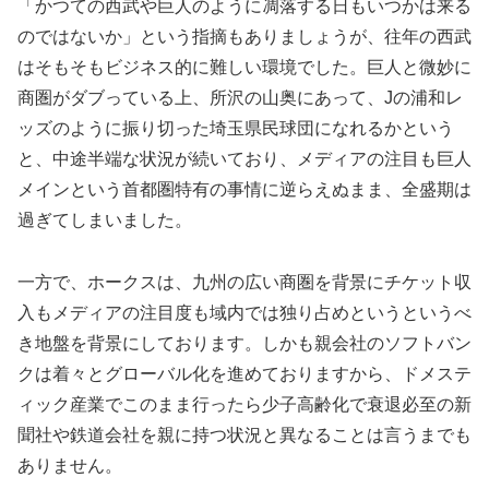
「かつての西武や巨人のように凋落する日もいつかは来る
のではないか」という指摘もありましょうが、往年の西武
はそもそもビジネス的に難しい環境でした。巨人と微妙に
商圏がダブっている上、所沢の山奥にあって、Jの浦和レ
ッズのように振り切った埼玉県民球団になれるかという
と、中途半端な状況が続いており、メディアの注目も巨人
メインという首都圏特有の事情に逆らえぬまま、全盛期は
過ぎてしまいました。
一方で、ホークスは、九州の広い商圏を背景にチケット収
入もメディアの注目度も域内では独り占めというというべ
き地盤を背景にしております。しかも親会社のソフトバン
クは着々とグローバル化を進めておりますから、ドメステ
ィック産業でこのまま行ったら少子高齢化で衰退必至の新
聞社や鉄道会社を親に持つ状況と異なることは言うまでも
ありません。