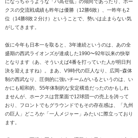
になっちゃうような「パ高セ低」の傾向であったり、ホー
クスの交流戦成績も昨年は優勝（12勝6敗）、一昨年も2
位（14勝8敗２分け）ということで、勢いは止まらない気
がしてきます。
仮に今年も日本一を取ると、3年連続というのは、あの全
盛期の西武ライオンズが達成した1990〜92年以来の快挙
となります（あ、そういえば4番を打っていた人が明日判
決を迎えますね）。まあ、V9時代の巨人なり、広岡−森体
制の西武なり、圧倒的に強いチームがいるというのは、い
かにも昭和的、55年体制的な安定構造だったのかもしれ
ませんが、ホークスは営業面で12球団一の売上を誇って
おり、フロントでもグラウンドでもその存在感は、「九州
の巨人」どころか「一人メジャー」みたいに際立っており
ます。