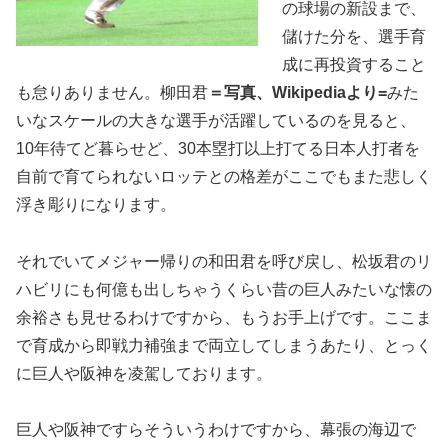
の球場の新設まで、
儲けた分を、選手育
成に再投資すること
も怠りありません。柳田君
＝写真、Wikipediaより=
みた
いなスケールの大きな選手が活躍しているのを見ると、
10年待てど暮らせど、30本塁打以上打てる日本人打者を
自前で育てられないロッテとの格差がここでもまた悲しく
浮き彫りになります。
それでいてメジャー帰りの和田君を呼び戻し、松坂君のリ
ハビリにも何億も出しちゃうくらい昔の巨人みたいな懐の
余裕さも見せるわけですから、もうお手上げです。ここま
で育成から即戦力補強まで両立してしまうあたり、とっく
に巨人や阪神を凌駕しております。
巨人や阪神ですらそういうわけですから、幕張の海辺で