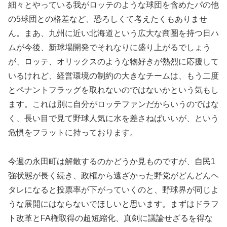
細々とやっている我がロッテのような球団を含めたパの他
の5球団との格差など、恐ろしくて考えたくもありませ
ん。まあ、九州に近い北海道という広大な商圏を持つ日ハ
ムが今後、新球場開発でそれなりに盛り上がるでしょう
が、ロッテ、オリックスのような物好きが熱烈に応援して
いるけれど、経営環境の制約の大きなチームは、もう二度
とペナントフラッグを取れないのではないかという気もし
ます。これは別に自分がロッテファンだからいうのではな
く、長い目で見て野球人気に水を差さねばいいが、という
危惧をフラットに持っております。
今週の永田町は解散するのかどうか見ものですが、自民1
強状態が長く続き、政権から遠ざかった野党がどんどんヘ
タレになると投票率が下がっていくのと、野球界が同じよ
うな展開にはならないでほしいと思います。まずはドラフ
ト改革とFA権取得の超短縮化、真剣に議論せざるを得な