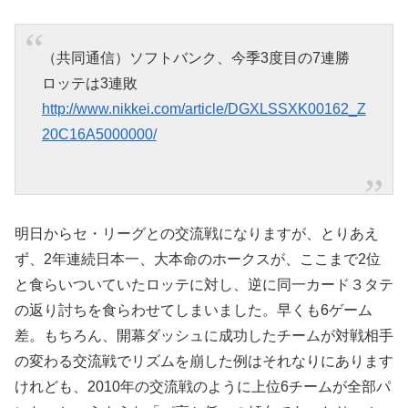
（共同通信）ソフトバンク、今季3度目の7連勝
ロッテは3連敗
http://www.nikkei.com/article/DGXLSSXK00162_Z
20C16A5000000/
明日からセ・リーグとの交流戦になりますが、とりあえ
ず、2年連続日本一、大本命のホークスが、ここまで2位
と食らいついていたロッテに対し、逆に同一カード３タテ
の返り討ちを食らわせてしまいました。早くも6ゲーム
差。もちろん、開幕ダッシュに成功したチームが対戦相手
の変わる交流戦でリズムを崩した例はそれなりにあります
けれども、2010年の交流戦のように上位6チームが全部パ